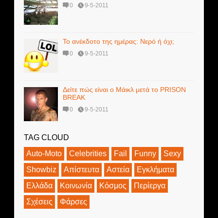
0
9-5-2011
Το ανέκδοτο της ημέρας: Νερό ή όχι;
0
9-5-2011
Δείτε πώς είναι o Μάικλ μετά το PRISON
BREAK
0
9-5-2011
TAG CLOUD
Auto-Moto
Celebrities
Fail
Funny
Sexy
Showbiz
Απίστευτα
Αστεία
Εγκλήματα
Ελλάδα
Κοινωνία
Κόσμος
Περίεργα
Σχέσεις
Φάρσες