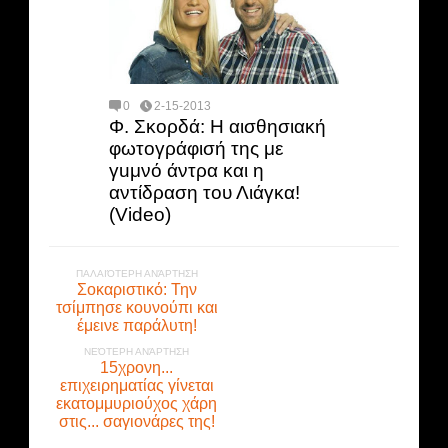
0
2-15-2013
Φ. Σκορδά: Η αισθησιακή
φωτογράφισή της με
γuμνό άντρα και η
αντίδραση του Λιάγκα!
(Video)
ΠΑΛΑΙΌΤΕΡΗ ΑΝΆΡΤΗΣΗ
Σοκαριστικό: Την
τσίμπησε κουνούπι και
έμεινε παράλυτη!
ΝΕΌΤΕΡΗ ΑΝΆΡΤΗΣΗ
15χρονη...
επιχειρηματίας γίνεται
εκατομμυριούχος χάρη
στις... σαγιονάρες της!