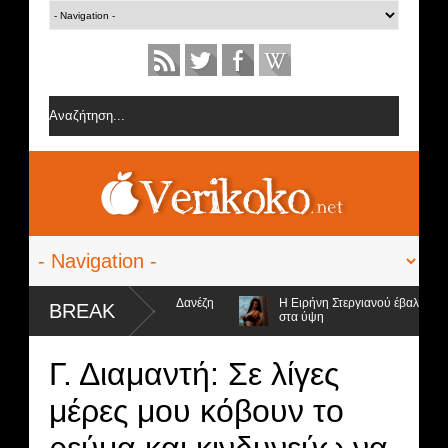
ες από την ομάδα της Σοφίας Δανέζη
Η Ειρήνη Στεργιανού έβαλε τα... μ
BREAK
στα ύψη
υποψήφιοι προς αποχώρηση και ο νικητής
Γ. Διαμαντή: Σε λίγες
μέρες μου κόβουν το