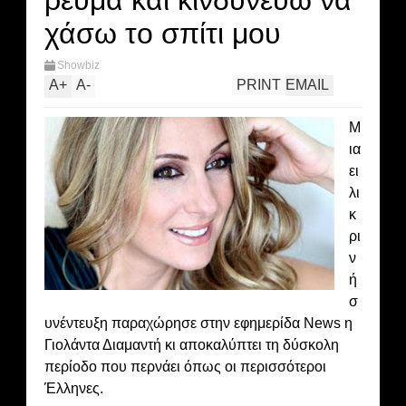
ρεύμα και κινδυνεύω να
χάσω το σπίτι μου
Showbiz
A
+
A
-
PRINT
EMAIL
Μ
ια
ει
λι
κ
ρι
ν
ή
σ
υνέντευξη παραχώρησε στην εφημερίδα News η
Γιολάντα Διαμαντή κι αποκαλύπτει τη δύσκολη
περίοδο που περνάει όπως οι περισσότεροι
Έλληνες.