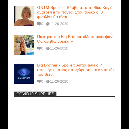
GNTM Spoiler - Βόμβα από τη Βίκυ Καγιά
ανατρέπει τα πάντα: Στον τελικό οι 3
φιναλίστ θα είναι...
0
11-26-2020
Παίκτρια του Big Brother «Με κορόιδεψαν!
Θα κινηθώ νομικά!»
0
11-26-2020
Big Brother - Spoiler: Αυτοί είναι οι 4
υποψήφιοι προς αποχώρηση και ο νικητής
του βέτο
0
11-26-2020
COVID19 SUPPLIES
-
Η Εύα Λάσκαρη Γυμνή Στο Θέατρο
(photos) +18