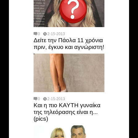
0
2-15-2013
Δείτε την Πάολα 11 χρόνια
πριν, έγκυο και αγνώριστη!
0
2-15-2013
Και η πιο KAYTH γυναίκα
της τηλεόρασης είναι η...
(pics)