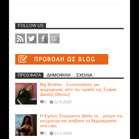
FOLLOW US
ΠΡΟΣΦΑΤΑ
ΔΗΜΟΦΙΛΗ
ΣΧΟΛΙΑ
Big Brother - Συνεννοήσεις για
ψηφοφορίες από την ομάδα της Σοφίας
Δανέζη (Βίντεο)
0
12-8-2020
Η Ειρήνη Στεργιανού έβαλε τα... μαύρα της
εσώρουχα και ανέβασε τη θερμοκρασία
στα ύψη
0
12-2-2020