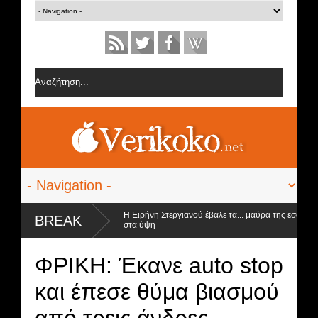
ης Σοφίας Δανέζη
Η Ειρήνη Στεργιανού έβαλε τα... μαύρα της εσώρουχα 
BREAK
στα ύψη
ώρηση και ο νικητής
ΦΡΙΚΗ: Έκανε auto stop
και έπεσε θύμα βιασμού