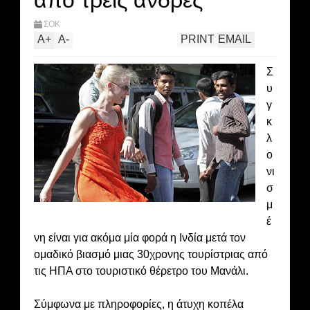
από τρεις άνδρες
ΣΟΚ
A
+
A
-
PRINT
EMAIL
Σ
υ
γ
κ
λ
ο
νι
σ
μ
έ
νη είναι για ακόμα μία φορά η Ινδία μετά τον
ομαδικό βιασμό μιας 30χρονης τουρίστριας από
τις ΗΠΑ στο τουριστικό θέρετρο του Μανάλι.
Σύμφωνα με πληροφορίες, η άτυχη κοπέλα