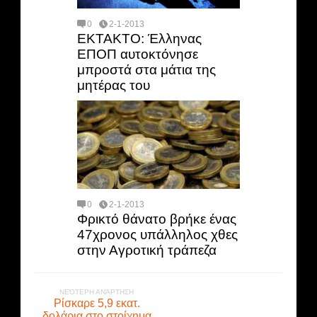
0
2-1-2013
ΕΚΤΑΚΤΟ: Έλληνας
ΕΠΟΠ αυτοκτόνησε
μπροστά στα μάτια της
μητέρας του
0
2-1-2013
Φρικτό θάνατο βρήκε ένας
47χρονος υπάλληλος χθες
στην Αγροτική τράπεζα
ΝΕΌΤΕΡΗ ΑΝΆΡΤΗΣΗ
Ρίσκαρε 5,9 εκατ.
δολάρια στο στοίχημα