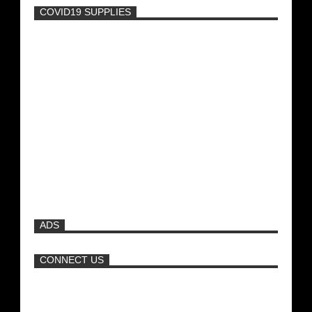
COVID19 SUPPLIES
-
Η Εύα Λάσκαρη Γυμνή Στο Θέατρο
(photos) +18
Νέα ταινία της "Sirina" με
πρωταγωνίστρια τη Τζούλια...
Big Brother - Συνεννοήσεις για
ψηφοφορίες από την ομάδα της Σοφίας
Δανέζη (Βίντεο)
ADS
Πρωτότυπο σκάφος με θέα τον βυθό
(Video)
CONNECT US