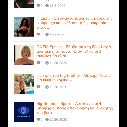
0
12-8-2020
Η Ειρήνη Στεργιανού έβαλε τα... μαύρα της
εσώρουχα και ανέβασε τη θερμοκρασία
στα ύψη
0
12-2-2020
GNTM Spoiler - Βόμβα από τη Βίκυ Καγιά
ανατρέπει τα πάντα: Στον τελικό οι 3
φιναλίστ θα είναι...
0
11-26-2020
Παίκτρια του Big Brother «Με κορόιδεψαν!
Θα κινηθώ νομικά!»
0
11-26-2020
Big Brother - Spoiler: Αυτοί είναι οι 4
υποψήφιοι προς αποχώρηση και ο νικητής
του βέτο
0
11-26-2020