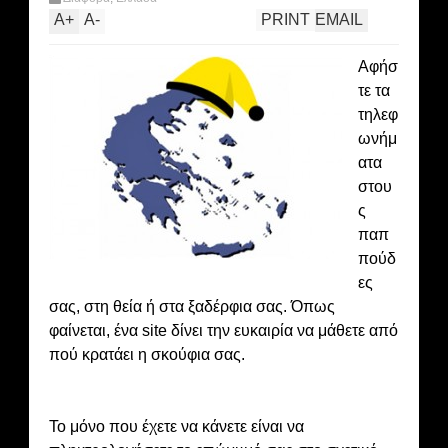
A
+
A
-
PRINT
EMAIL
Αφήσ
τε τα
τηλεφ
ωνήμ
ατα
στου
ς
παπ
πούδ
ες
σας, στη θεία ή στα ξαδέρφια σας. Όπως
φαίνεται, ένα site δίνει την ευκαιρία να μάθετε από
πού κρατάει η σκούφια σας.
Το μόνο που έχετε να κάνετε είναι να