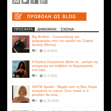
ΠΡΟΣΦΑΤΑ
ΔΗΜΟΦΙΛΗ
ΣΧΟΛΙΑ
Big Brother - Συνεννοήσεις για
ψηφοφορίες από την ομάδα της Σοφίας
Δανέζη (Βίντεο)
0
12-8-2020
Η Ειρήνη Στεργιανού έβαλε τα... μαύρα της
εσώρουχα και ανέβασε τη θερμοκρασία
στα ύψη
0
12-2-2020
GNTM Spoiler - Βόμβα από τη Βίκυ Καγιά
ανατρέπει τα πάντα: Στον τελικό οι 3
φιναλίστ θα είναι...
0
11-26-2020