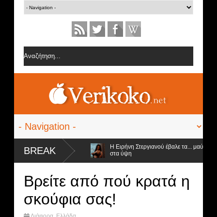
ν ομάδα της Σοφίας Δανέζη
Η Ειρήνη Στεργιανού έβαλε τα... μαύρα της 
BREAK
στα ύψη
προς αποχώρηση και ο νικητής
Βρείτε από πού κρατά η
σκούφια σας!
Διάφορα
,
Ελλάδα