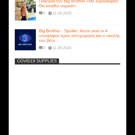
Παίκτρια του Big Brother «Με κορόιδεψαν!
Θα κινηθώ νομικά!»
0
11-26-2020
Big Brother - Spoiler: Αυτοί είναι οι 4
υποψήφιοι προς αποχώρηση και ο νικητής
του βέτο
0
11-26-2020
COVID19 SUPPLIES
-
Η Εύα Λάσκαρη Γυμνή Στο Θέατρο
(photos) +18
Μοναδικές Φωτό: Όταν η Άντζελα
Γκερέκου πόζαρε ολόγυμνη και καυτή!!!
[+18]
Ρωσίδες με μπικίνι πλακώθηκαν στις