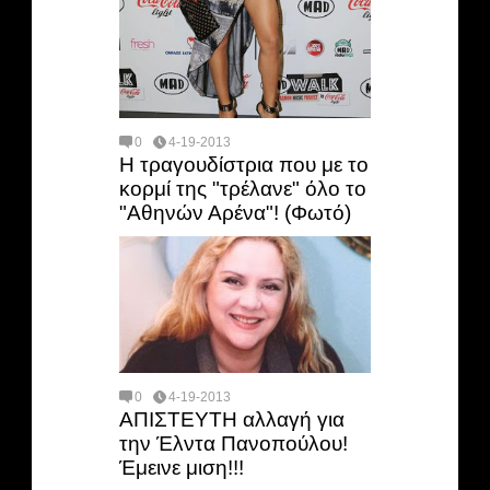
0
4-19-2013
Η τραγουδίστρια που με το
κορμί της "τρέλανε" όλο το
"Αθηνών Αρένα"! (Φωτό)
0
4-19-2013
ΑΠΙΣΤΕΥΤΗ αλλαγή για
την Έλντα Πανοπούλου!
Έμεινε μιση!!!