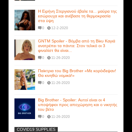
Η Ειρήνη Στεργιανού έβαλε τα... μαύρα της
εσώρουχα και ανέβασε τη θερμοκρασία
στα ύψη
0
12-2-2020
GNTM Spoiler - Βόμβα από τη Βίκυ Καγιά
ανατρέπει τα πάντα: Στον τελικό οι 3
φιναλίστ θα είναι...
0
11-26-2020
Παίκτρια του Big Brother «Με κορόιδεψαν!
Θα κινηθώ νομικά!»
0
11-26-2020
Big Brother - Spoiler: Αυτοί είναι οι 4
υποψήφιοι προς αποχώρηση και ο νικητής
του βέτο
0
11-26-2020
COVID19 SUPPLIES