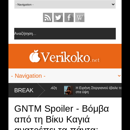
πό την ομάδα της Σοφίας Δανέζη
Η Ειρήνη Στεργιανού έβαλε τα... μαύρα
BREAK
στα ύψη
φιοι προς αποχώρηση και ο νικητής
GNTM Spoiler - Βόμβα
από τη Βίκυ Καγιά