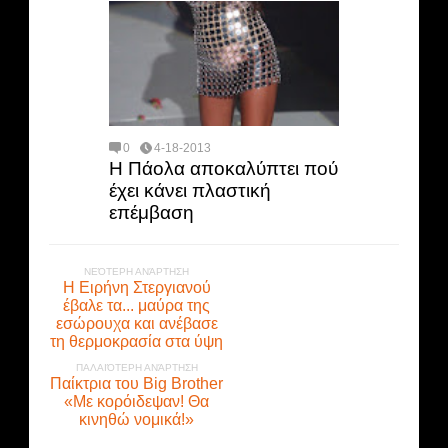
0
4-18-2013
Η Πάολα αποκαλύπτει πού
έχει κάνει πλαστική
επέμβαση
ΝΕΌΤΕΡΗ ΑΝΆΡΤΗΣΗ
Η Ειρήνη Στεργιανού
έβαλε τα... μαύρα της
εσώρουχα και ανέβασε
τη θερμοκρασία στα ύψη
ΠΑΛΑΙΌΤΕΡΗ ΑΝΆΡΤΗΣΗ
Παίκτρια του Big Brother
«Με κορόιδεψαν! Θα
κινηθώ νομικά!»