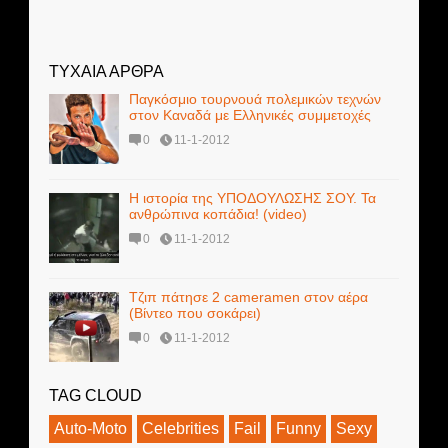
ΤΥΧΑΙΑ ΑΡΘΡΑ
Παγκόσμιο τουρνουά πολεμικών τεχνών
στον Καναδά με Ελληνικές συμμετοχές
0
11-1-2012
Η ιστορία της ΥΠΟΔΟΥΛΩΣΗΣ ΣΟΥ. Τα
ανθρώπινα κοπάδια! (video)
0
11-1-2012
Τζιπ πάτησε 2 cameramen στον αέρα
(Βίντεο που σοκάρει)
0
11-1-2012
TAG CLOUD
Auto-Moto
Celebrities
Fail
Funny
Sexy