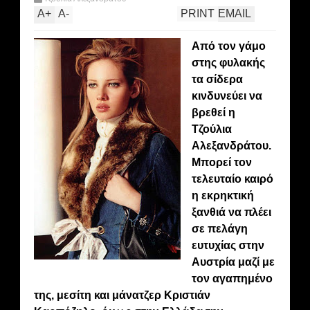
A
+
A
-
PRINT
EMAIL
Από τον γάμο
στης φυλακής
τα σίδερα
κινδυνεύει να
βρεθεί η
Τζούλια
Αλεξανδράτου.
Μπορεί τον
τελευταίο καιρό
η εκρηκτική
ξανθιά να πλέει
σε πελάγη
ευτυχίας στην
Αυστρία μαζί με
τον αγαπημένο
της, μεσίτη και μάνατζερ Κριστιάν