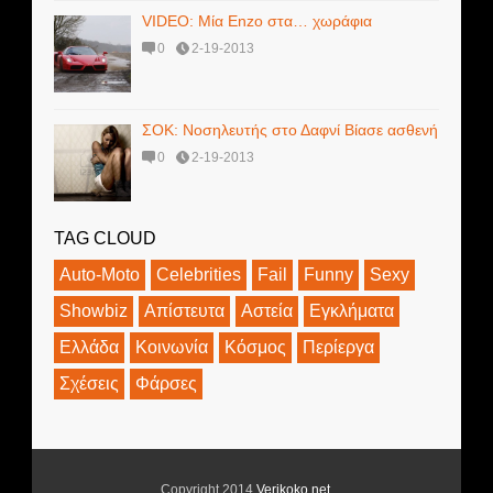
VIDEO: Μία Enzo στα… χωράφια
0
2-19-2013
ΣΟΚ: Νοσηλευτής στο Δαφνί Βίασε ασθενή
0
2-19-2013
TAG CLOUD
Auto-Moto
Celebrities
Fail
Funny
Sexy
Showbiz
Απίστευτα
Αστεία
Εγκλήματα
Ελλάδα
Κοινωνία
Κόσμος
Περίεργα
Σχέσεις
Φάρσες
Copyright 2014
Verikoko.net
.