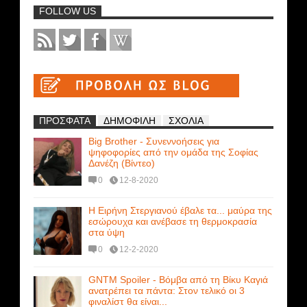
FOLLOW US
ΠΡΟΣΦΑΤΑ
ΔΗΜΟΦΙΛΗ
ΣΧΟΛΙΑ
Big Brother - Συνεννοήσεις για
ψηφοφορίες από την ομάδα της Σοφίας
Δανέζη (Βίντεο)
0
12-8-2020
Η Ειρήνη Στεργιανού έβαλε τα... μαύρα της
εσώρουχα και ανέβασε τη θερμοκρασία
στα ύψη
0
12-2-2020
GNTM Spoiler - Βόμβα από τη Βίκυ Καγιά
ανατρέπει τα πάντα: Στον τελικό οι 3
φιναλίστ θα είναι...