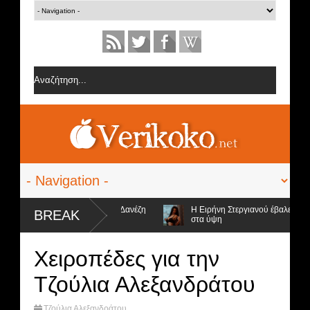
ς από την ομάδα της Σοφίας Δανέζη
Η Ειρήνη Στεργιανού έβαλε τα... μ
BREAK
στα ύψη
ποψήφιοι προς αποχώρηση και ο νικητής
Χειροπέδες για την
Τζούλια Αλεξανδράτου
Τζούλια Αλεξανδράτου