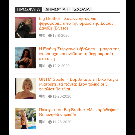
ΠΡΟΣΦΑΤΑ
ΔΗΜΟΦΙΛΗ
ΣΧΟΛΙΑ
Big Brother - Συνεννοήσεις για
ψηφοφορίες από την ομάδα της Σοφίας
Δανέζη (Βίντεο)
0
12-8-2020
Η Ειρήνη Στεργιανού έβαλε τα... μαύρα της
εσώρουχα και ανέβασε τη θερμοκρασία
στα ύψη
0
12-2-2020
GNTM Spoiler - Βόμβα από τη Βίκυ Καγιά
ανατρέπει τα πάντα: Στον τελικό οι 3
φιναλίστ θα είναι...
0
11-26-2020
Παίκτρια του Big Brother «Με κορόιδεψαν!
Θα κινηθώ νομικά!»
0
11-26-2020