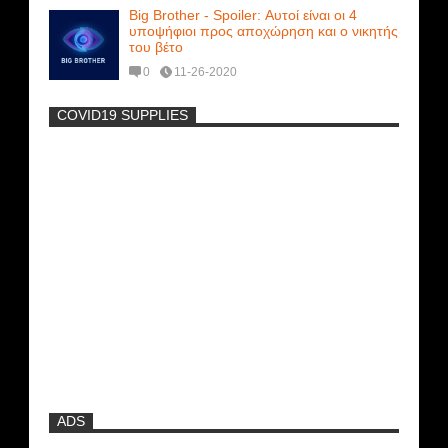
Big Brother - Spoiler: Αυτοί είναι οι 4
υποψήφιοι προς αποχώρηση και ο νικητής
του βέτο
0
11-26-2020
COVID19 SUPPLIES
-
Η Εύα Λάσκαρη Γυμνή Στο Θέατρο
(photos) +18
Μοναδικές Φωτό: Όταν η Άντζελα
Γκερέκου πόζαρε ολόγυμνη και καυτή!!!
[+18]
Νέα ταινία της "Sirina" με
πρωταγωνίστρια τη Τζούλια...
ADS