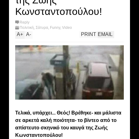
της Ζωής
Κωνσταντοπούλου!
Reply
Πολιτική
,
Σάτυρα
,
Funny
,
Video
A
+
A
-
PRINT
EMAIL
Τελικά, υπάρχει... Θεός! Βρέθηκε- και μάλιστα
σε αρκετά καλή ποιότητα- το βίντεο από το
απίστευτο σκηνικό του καυγά της Ζωής
Κωνσταντοπούλου!