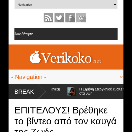
 από την ομάδα της Σοφίας Δανέζη
Η Ειρήνη Στεργιανού έβαλε τα... μαύ
BREAK
στα ύψη
οψήφιοι προς αποχώρηση και ο νικητής
ΕΠΙΤΕΛΟΥΣ! Βρέθηκε
το βίντεο από τον καυγά