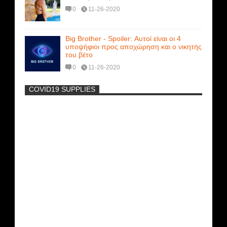
0
11-26-2020
Big Brother - Spoiler: Αυτοί είναι οι 4
υποψήφιοι προς αποχώρηση και ο νικητής
του βέτο
0
11-26-2020
COVID19 SUPPLIES
-
Η Εύα Λάσκαρη Γυμνή Στο Θέατρο
(photos) +18
Μοναδικές Φωτό: Όταν η Άντζελα
Γκερέκου πόζαρε ολόγυμνη και καυτή!!!
[+18]
Ρωσίδες με μπικίνι πλακώθηκαν στις
σφαλιάρες έξω από την πισίνα