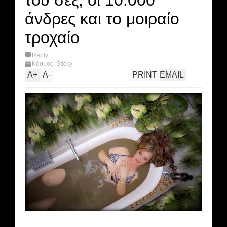
του σεξ, οι 10.000
άνδρες και το μοιραίο
τροχαίο
Reply
Κόσμος
,
Sticky
A
+
A
-
PRINT
EMAIL