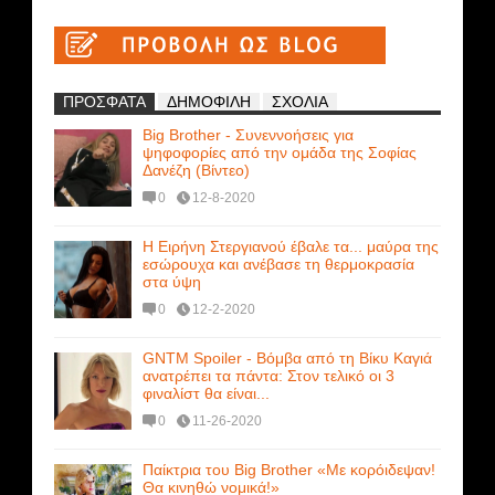
ΠΡΟΣΦΑΤΑ
ΔΗΜΟΦΙΛΗ
ΣΧΟΛΙΑ
Big Brother - Συνεννοήσεις για
ψηφοφορίες από την ομάδα της Σοφίας
Δανέζη (Βίντεο)
0
12-8-2020
Η Ειρήνη Στεργιανού έβαλε τα... μαύρα της
εσώρουχα και ανέβασε τη θερμοκρασία
στα ύψη
0
12-2-2020
GNTM Spoiler - Βόμβα από τη Βίκυ Καγιά
ανατρέπει τα πάντα: Στον τελικό οι 3
φιναλίστ θα είναι...
0
11-26-2020
Παίκτρια του Big Brother «Με κορόιδεψαν!
Θα κινηθώ νομικά!»