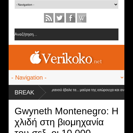
Η Ειρήνη Στεργιανού έβαλε τα... μαύρα της εσώρουχα και ανέβασε τη θε
BREAK
στα ύψη
ς
Gwyneth Montenegro: Η
χλιδή στη βιομηχανία