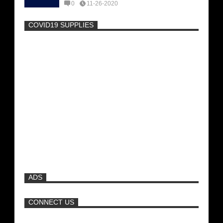
0
11-26-2020
COVID19 SUPPLIES
-
Η Εύα Λάσκαρη Γυμνή Στο Θέατρο
(photos) +18
Μοναδικές Φωτό: Όταν η Άντζελα
Γκερέκου πόζαρε ολόγυμνη και καυτή!!!
[+18]
Νέα ταινία της "Sirina" με
πρωταγωνίστρια τη Τζούλια...
ADS
Ρωσίδες με μπικίνι πλακώθηκαν στις
σφαλιάρες έξω από την πισίνα
CONNECT US