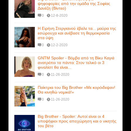
ψηφοφορίες από την ομάδα της Σοφίας
Δανέζη (Βίντεο)
0
12-8-2020
Η Ειρήνη Στεργιανού έβαλε τα... μαύρα της
εσώρουχα και ανέβασε τη θερμοκρασία
στα ύψη
0
12-2-2020
GNTM Spoiler - Βόμβα από τη Βίκυ Καγιά
ανατρέπει τα πάντα: Στον τελικό οι 3
φιναλίστ θα είναι...
0
11-26-2020
Παίκτρια του Big Brother «Με κορόιδεψαν!
Θα κινηθώ νομικά!»
0
11-26-2020
Big Brother - Spoiler: Αυτοί είναι οι 4
υποψήφιοι προς αποχώρηση και ο νικητής
του βέτο