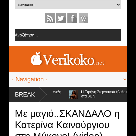
 από την ομάδα της Σοφίας Δανέζη
Η Ειρήνη Στεργιανού έβαλε τα... μαύ
BREAK
στα ύψη
ψήφιοι προς αποχώρηση και ο νικητής
Με μαγιό..ΣΚΑΝΔΑΛΟ η
Κατερίνα Καινούργιου