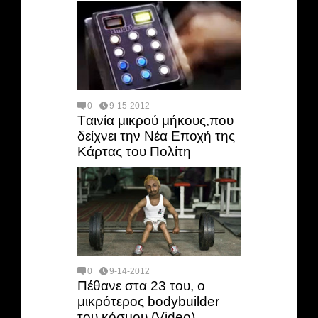
0
9-15-2012
Tαινία μικρού μήκους,που
δείχνει την Νέα Εποχή της
Κάρτας του Πολίτη
0
9-14-2012
Πέθανε στα 23 του, ο
μικρότερος bodybuilder
του κόσμου (Video)