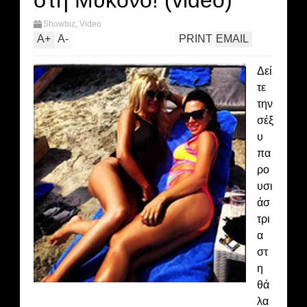
στη Μύκονο! (video)
Showbiz
,
Video
A
+
A
-
PRINT
EMAIL
Δεί
τε
την
σέξ
υ
πα
ρο
υσι
άσ
τρι
α
στ
η
θά
λα