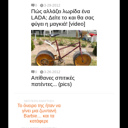
0
3-29-2012
Πώς αλλάζει λωρίδα ένα
LADA; Δείτε το και θα σας
φύγει η μαγκιά! [video]
0
3-26-2012
Απίθανες σπιτικές
πατέντες... (pics)
ΝΕΌΤΕΡΗ ΑΝΆΡΤΗΣΗ
Το όνειρο της ήταν να
γίνει μια ζωντανή
Barbie… και τα
κατάφερε