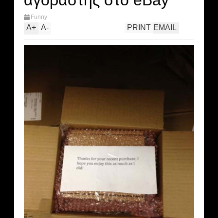
αγοραστής στο eBay
Funny
A
+
A
-
PRINT
EMAIL