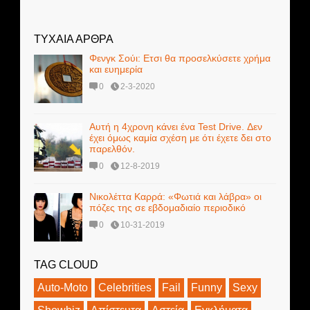
ΤΥΧΑΙΑ ΑΡΘΡΑ
Φενγκ Σούι: Ετσι θα προσελκύσετε χρήμα
και ευημερία
0
2-3-2020
Αυτή η 4χρονη κάνει ένα Test Drive. Δεν
έχει όμως καμία σχέση με ότι έχετε δει στο
παρελθόν.
0
12-8-2019
Νικολέττα Καρρά: «Φωτιά και λάβρα» οι
πόζες της σε εβδομαδιαίο περιοδικό
0
10-31-2019
TAG CLOUD
Auto-Moto
Celebrities
Fail
Funny
Sexy