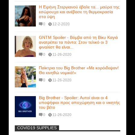
Η Ειρήνη Στεργιανού έβαλε τα... μαύρα της
εσώρουχα και ανέβασε τη θερμοκρασία
στα ύψη
0
12-2-2020
GNTM Spoiler - Βόμβα από τη Βίκυ Καγιά
ανατρέπει τα πάντα: Στον τελικό οι 3
φιναλίστ θα είναι...
0
11-26-2020
Παίκτρια του Big Brother «Με κορόιδεψαν!
Θα κινηθώ νομικά!»
0
11-26-2020
Big Brother - Spoiler: Αυτοί είναι οι 4
υποψήφιοι προς αποχώρηση και ο νικητής
του βέτο
0
11-26-2020
COVID19 SUPPLIES
-
Η Εύα Λάσκαρη Γυμνή Στο Θέατρο