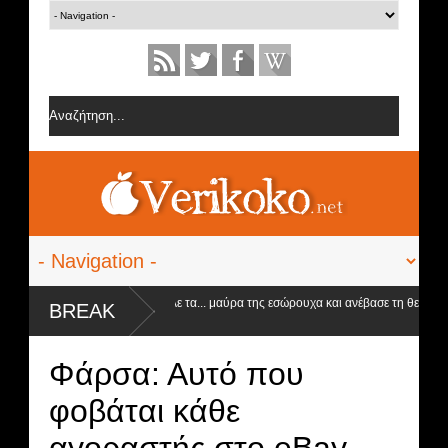
 Ειρήνη Στεργιανού έβαλε τα... μαύρα της εσώρουχα και ανέβασε τη θερμοκρασία
BREAK
στα ύψη
Φάρσα: Αυτό που
φοβάται κάθε