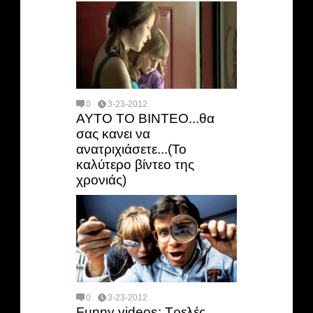
0
3-23-2012
ΑΥΤΟ ΤΟ ΒΙΝΤΕΟ...θα
σας κανει να
ανατριχιάσετε...(To
καλύτερο βίντεο της
χρονιάς)
0
3-23-2012
Funny videos: Τρελές