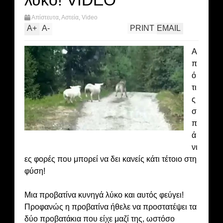
λύκο! VIDEO
Απίστευτα
,
Αστεία
,
Video
A
+
A
-
PRINT
EMAIL
Α
π
ό
τι
ς
σ
π
ά
νι
ες φορές που μπορεί να δει κανείς κάτι τέτοιο στη
φύση!
Μια προβατίνα κυνηγά λύκο και αυτός φεύγει!
Προφανώς η προβατίνα ήθελε να προστατέψει τα
δύο προβατάκια που είχε μαζί της, ωστόσο