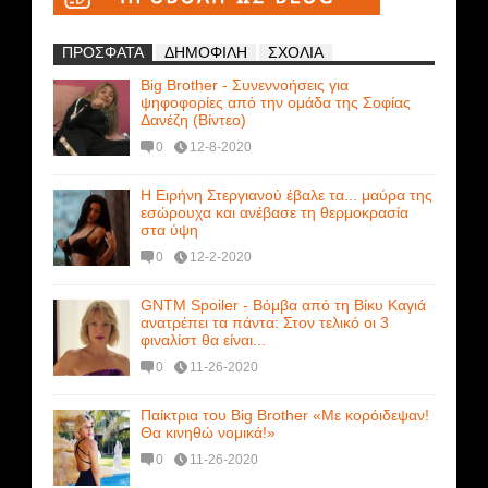
ΠΡΟΣΦΑΤΑ
ΔΗΜΟΦΙΛΗ
ΣΧΟΛΙΑ
Big Brother - Συνεννοήσεις για
ψηφοφορίες από την ομάδα της Σοφίας
Δανέζη (Βίντεο)
0
12-8-2020
Η Ειρήνη Στεργιανού έβαλε τα... μαύρα της
εσώρουχα και ανέβασε τη θερμοκρασία
στα ύψη
0
12-2-2020
GNTM Spoiler - Βόμβα από τη Βίκυ Καγιά
ανατρέπει τα πάντα: Στον τελικό οι 3
φιναλίστ θα είναι...
0
11-26-2020
Παίκτρια του Big Brother «Με κορόιδεψαν!
Θα κινηθώ νομικά!»
0
11-26-2020