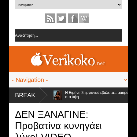
ομάδα της Σοφίας Δανέζη
Η Ειρήνη Στεργιανού έβαλε τα... μαύρα της εσ
BREAK
στα ύψη
ος αποχώρηση και ο νικητής
ΔΕΝ ΞΑΝΑΓΙΝΕ:
Προβατίνα κυνηγάει