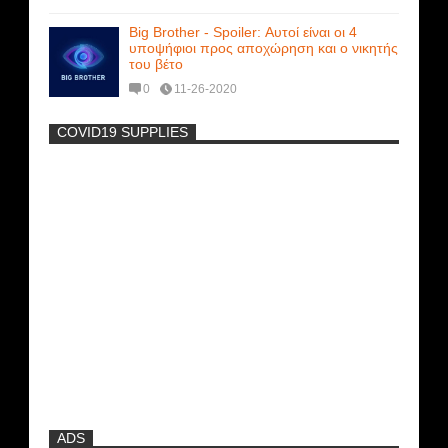
Big Brother - Spoiler: Αυτοί είναι οι 4
υποψήφιοι προς αποχώρηση και ο νικητής
του βέτο
0
11-26-2020
COVID19 SUPPLIES
-
Η Εύα Λάσκαρη Γυμνή Στο Θέατρο
(photos) +18
Ρωσίδες με μπικίνι πλακώθηκαν στις
σφαλιάρες έξω από την πισίνα
Μοναδικές Φωτό: Όταν η Άντζελα
Γκερέκου πόζαρε ολόγυμνη και καυτή!!!
[+18]
ADS