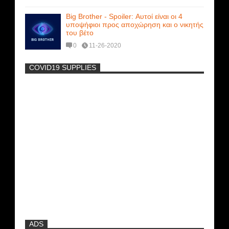
Big Brother - Spoiler: Αυτοί είναι οι 4
υποψήφιοι προς αποχώρηση και ο νικητής
του βέτο
0
11-26-2020
COVID19 SUPPLIES
-
Η Εύα Λάσκαρη Γυμνή Στο Θέατρο
(photos) +18
Μοναδικές Φωτό: Όταν η Άντζελα
Γκερέκου πόζαρε ολόγυμνη και καυτή!!!
[+18]
Ρωσίδες με μπικίνι πλακώθηκαν στις
σφαλιάρες έξω από την πισίνα
ADS