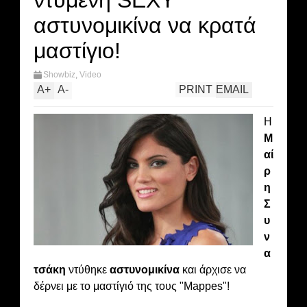
ντυμένη SEXY
αστυνομικίνα να κρατά
μαστίγιο!
Showbiz
,
Video
A
+
A
-
PRINT
EMAIL
Η
Μ
αί
ρ
η
Σ
υ
ν
α
τσάκη
ντύθηκε
αστυνομικίνα
και άρχισε να
δέρνει με το μαστίγιό της τους "Mappes"!