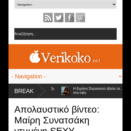
ό την ομάδα της Σοφίας Δανέζη
Η Ειρήνη Στεργιανού έβαλε τα... μαύρα 
BREAK
στα ύψη
φιοι προς αποχώρηση και ο νικητής
Απολαυστικό βίντεο:
Μαίρη Συνατσάκη