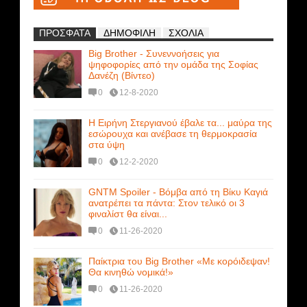
ΠΡΟΣΦΑΤΑ
ΔΗΜΟΦΙΛΗ
ΣΧΟΛΙΑ
Big Brother - Συνεννοήσεις για
ψηφοφορίες από την ομάδα της Σοφίας
Δανέζη (Βίντεο)
0
12-8-2020
Η Ειρήνη Στεργιανού έβαλε τα... μαύρα της
εσώρουχα και ανέβασε τη θερμοκρασία
στα ύψη
0
12-2-2020
GNTM Spoiler - Βόμβα από τη Βίκυ Καγιά
ανατρέπει τα πάντα: Στον τελικό οι 3
φιναλίστ θα είναι...
0
11-26-2020
Παίκτρια του Big Brother «Με κορόιδεψαν!
Θα κινηθώ νομικά!»
0
11-26-2020