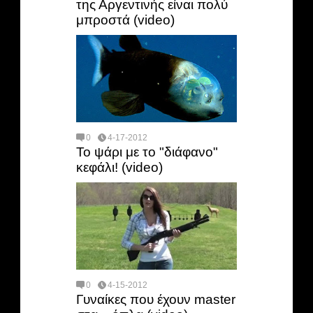
της Αργεντινής είναι πολύ
μπροστά (video)
0
4-17-2012
Το ψάρι με το "διάφανο"
κεφάλι! (video)
0
4-15-2012
Γυναίκες που έχουν master