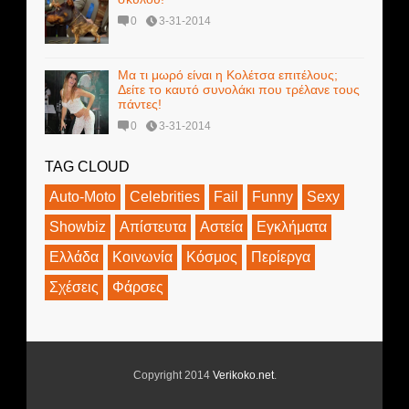
0
3-31-2014
Μα τι μωρό είναι η Κολέτσα επιτέλους;
Δείτε το καυτό συνολάκι που τρέλανε τους
πάντες!
0
3-31-2014
TAG CLOUD
Auto-Moto
Celebrities
Fail
Funny
Sexy
Showbiz
Απίστευτα
Αστεία
Εγκλήματα
Ελλάδα
Κοινωνία
Κόσμος
Περίεργα
Σχέσεις
Φάρσες
Copyright 2014
Verikoko.net
.