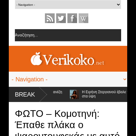
 από την ομάδα της Σοφίας Δανέζη
Η Ειρήνη Στεργιανού έβαλε τα... μαύ
BREAK
στα ύψη
ψήφιοι προς αποχώρηση και ο νικητής
ΦΩΤΟ – Κομοτηνή:
Έπαθε πλάκα ο