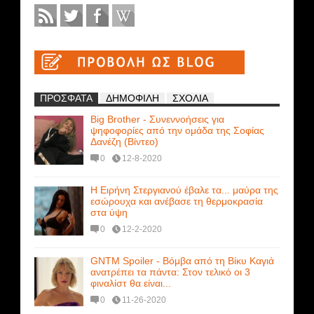
ΠΡΟΣΦΑΤΑ
ΔΗΜΟΦΙΛΗ
ΣΧΟΛΙΑ
Big Brother - Συνεννοήσεις για
ψηφοφορίες από την ομάδα της Σοφίας
Δανέζη (Βίντεο)
0
12-8-2020
Η Ειρήνη Στεργιανού έβαλε τα... μαύρα της
εσώρουχα και ανέβασε τη θερμοκρασία
στα ύψη
0
12-2-2020
GNTM Spoiler - Βόμβα από τη Βίκυ Καγιά
ανατρέπει τα πάντα: Στον τελικό οι 3
φιναλίστ θα είναι...
0
11-26-2020