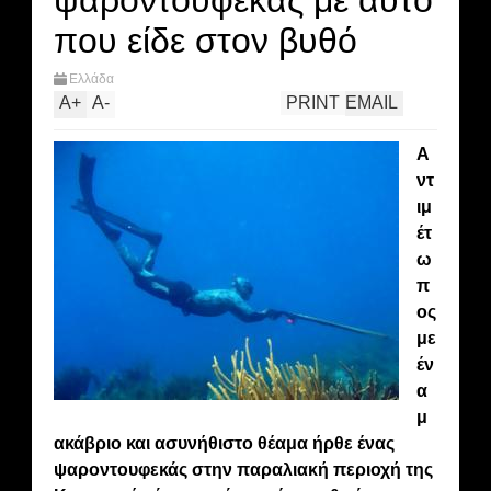
ψαροντουφεκάς με αυτό
που είδε στον βυθό
Ελλάδα
A
+
A
-
PRINT
EMAIL
Α
ντ
ιμ
έτ
ω
π
ος
με
έν
α
μ
ακάβριο και ασυνήθιστο θέαμα ήρθε ένας
ψαροντουφεκάς στην παραλιακή περιοχή της