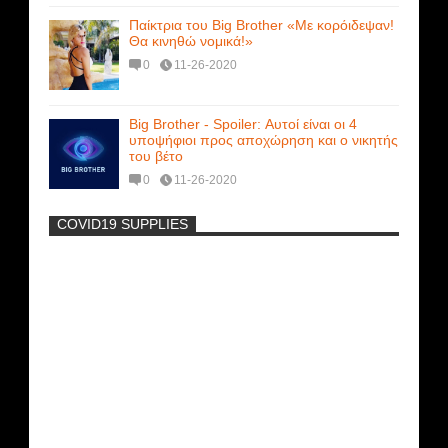
Παίκτρια του Big Brother «Με κορόιδεψαν!
Θα κινηθώ νομικά!»
0
11-26-2020
Big Brother - Spoiler: Αυτοί είναι οι 4
υποψήφιοι προς αποχώρηση και ο νικητής
του βέτο
0
11-26-2020
COVID19 SUPPLIES
-
Η Εύα Λάσκαρη Γυμνή Στο Θέατρο
(photos) +18
Μοναδικές Φωτό: Όταν η Άντζελα
Γκερέκου πόζαρε ολόγυμνη και καυτή!!!
[+18]