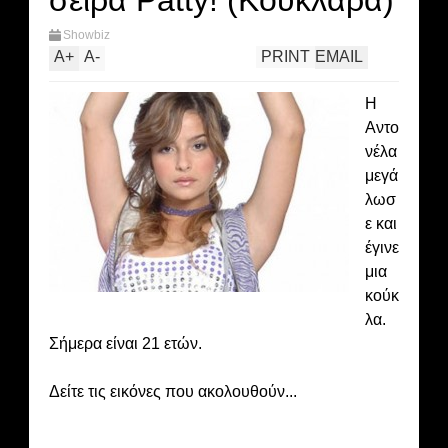
σειρά Patty! (Κουκλάρα)
Showbiz
A
+
A
-
PRINT
EMAIL
Η
Αντο
νέλα
μεγά
λωσ
ε και
έγινε
μια
κούκ
λα.
Σήμερα είναι 21 ετών.
Δείτε τις εικόνες που ακολουθούν...