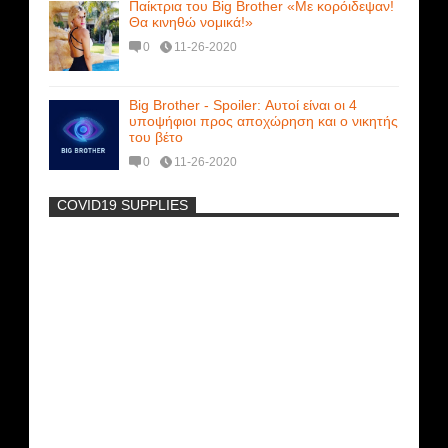
Παίκτρια του Big Brother «Με κορόιδεψαν!
Θα κινηθώ νομικά!»
0
11-26-2020
Big Brother - Spoiler: Αυτοί είναι οι 4
υποψήφιοι προς αποχώρηση και ο νικητής
του βέτο
0
11-26-2020
COVID19 SUPPLIES
-
Η Εύα Λάσκαρη Γυμνή Στο Θέατρο
(photos) +18
Ρωσίδες με μπικίνι πλακώθηκαν στις
σφαλιάρες έξω από την πισίνα
Μοναδικές Φωτό: Όταν η Άντζελα