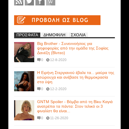
ΠΡΟΣΦΑΤΑ
ΔΗΜΟΦΙΛΗ
ΣΧΟΛΙΑ
Big Brother - Συνεννοήσεις για
ψηφοφορίες από την ομάδα της Σοφίας
Δανέζη (Βίντεο)
0
12-8-2020
Η Ειρήνη Στεργιανού έβαλε τα... μαύρα της
εσώρουχα και ανέβασε τη θερμοκρασία
στα ύψη
0
12-2-2020
GNTM Spoiler - Βόμβα από τη Βίκυ Καγιά
ανατρέπει τα πάντα: Στον τελικό οι 3
φιναλίστ θα είναι...
0
11-26-2020