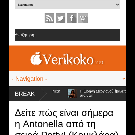
την ομάδα της Σοφίας Δανέζη
Η Ειρήνη Στεργιανού έβαλε τα... μαύρα τη
BREAK
στα ύψη
ι προς αποχώρηση και ο νικητής
Δείτε πώς είναι σήμερα
η Antonella από τη