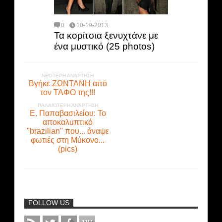
0
10-19-2013
Τα κορίτσια ξενυχτάνε με
ένα μυστικό (25 photos)
ΝΕΌΤΕΡΗ ΑΝΆΡΤΗΣΗ
Βγήκε ΖΩΝΤΑΝΗ από
τον ΤΑΦΟ της!!!
ΠΑΛΑΙΌΤΕΡΗ ΑΝΆΡΤΗΣΗ
Ε. Παπαβασιλείου: Το
απoκαλuπτικό
"brazilian" που... άναψε
φωτιές στη Μύκονο...
(pics)
FOLLOW US