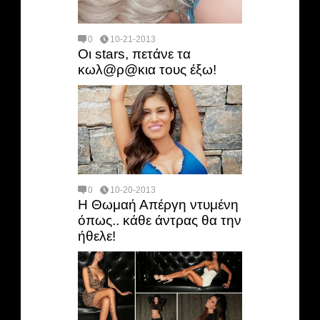
0
10-21-2013
Οι stars, πετάνε τα
κωλ@ρ@κια τους έξω!
0
10-20-2013
Η Θωμαή Απέργη ντυμένη
όπως.. κάθε άντρας θα την
ήθελε!