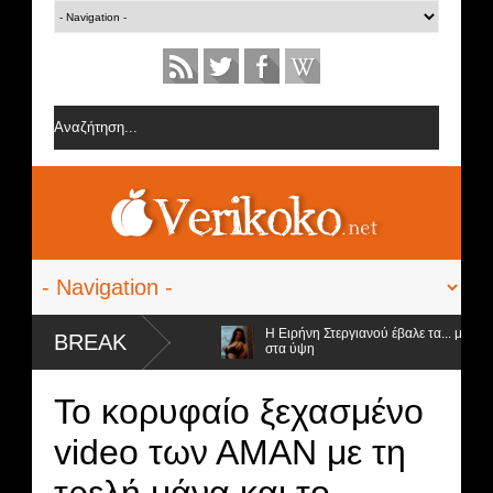
 την ομάδα της Σοφίας Δανέζη
Η Ειρήνη Στεργιανού έβαλε τα... μαύρα τ
BREAK
στα ύψη
οι προς αποχώρηση και ο νικητής
Το κορυφαίο ξεχασμένο
video των ΑΜΑΝ με τη