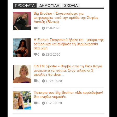
ΠΡΟΣΦΑΤΑ
ΔΗΜΟΦΙΛΗ
ΣΧΟΛΙΑ
Big Brother - Συνεννοήσεις για
ψηφοφορίες από την ομάδα της Σοφίας
Δανέζη (Βίντεο)
0
12-8-2020
Η Ειρήνη Στεργιανού έβαλε τα... μαύρα της
εσώρουχα και ανέβασε τη θερμοκρασία
στα ύψη
0
12-2-2020
GNTM Spoiler - Βόμβα από τη Βίκυ Καγιά
ανατρέπει τα πάντα: Στον τελικό οι 3
φιναλίστ θα είναι...
0
11-26-2020
Παίκτρια του Big Brother «Με κορόιδεψαν!
Θα κινηθώ νομικά!»
0
11-26-2020