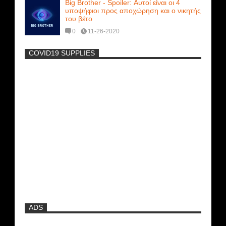
Big Brother - Spoiler: Αυτοί είναι οι 4
υποψήφιοι προς αποχώρηση και ο νικητής
του βέτο
0
11-26-2020
COVID19 SUPPLIES
-
Η Εύα Λάσκαρη Γυμνή Στο Θέατρο
(photos) +18
Μοναδικές Φωτό: Όταν η Άντζελα
Γκερέκου πόζαρε ολόγυμνη και καυτή!!!
[+18]
Ρωσίδες με μπικίνι πλακώθηκαν στις
σφαλιάρες έξω από την πισίνα
ADS
ΑΘΗΝΑ ΩΝΑΣΗ: Στη Βραζιλία γράφουν