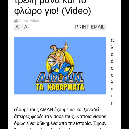
τρελή μάνα και το
φλώρο γιο! (Video)
Αστεία
,
Video
A
+
A
-
PRINT
EMAIL
Ό
λ
οι
ό
σ
οι
λ
α
τ
ρ
εύουμε τους ΑΜΑΝ έχουμε δει και ξαναδεί
άπειρες φορές τα videos τους. Κάποια videos
όμως είναι αδικημένα από την ιστορία. Έχουν