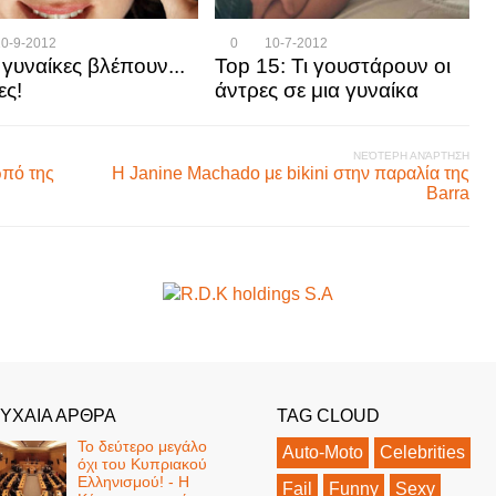
10-9-2012
0
10-7-2012
 γυναίκες βλέπουν...
Τοp 15: Τι γουστάρουν οι
ες!
άντρες σε μια γυναίκα
ΝΕΌΤΕΡΗ ΑΝΆΡΤΗΣΗ
ωπό της
Η Janine Machado με bikini στην παραλία της
Barra
ΥΧΑΙΑ ΑΡΘΡΑ
TAG CLOUD
Το δεύτερο μεγάλο
Auto-Moto
Celebrities
όχι του Κυπριακού
Ελληνισμού! - Η
Fail
Funny
Sexy