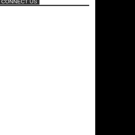
CONNECT US
ποτέ ξανά!
Νέα ταινία της "Sirina" με
πρωταγωνίστρια τη Τζούλια...
Σεξ στον αέρα θα κάνει η
Βραζιλιάνα που πούλησε σε
δημοπρασία την παρθενία της