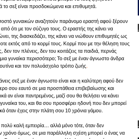
τά το σεξ είναι προσδοκώμενα και επιθυμητά.
οσοστό γυναικών αναζητούν παράνομο εραστή αφού ξέρουν
ο από ότι με τον σύζυγο τους. Ο εραστής της κάνει να
νει, της διασκεδάζει, της κάνει να νιώθουν επιθυμητές ως
ποτε εκτός από το κορμί τους. Κορμί που με την θέληση τους
, δεν τον πλένεις, δεν του κοιτάζεις τα παιδιά, περνάς
ει μια γυναίκα περισσότερο; Το σεξ με έναν άγνωστο άνδρα
ρουτίνα και τον πολυάσχολο τρόπο ζωής
.
νεις σεξ με έναν άγνωστο είναι και η καλύτερη αφού δεν
λύτερο σου εαυτό σε μια προσπάθεια επιβεβαίωσης και
δικά αν είναι παντρεμένος, μαζί σου θα θελήσει να κάνει
 γυναίκα του, και θα σου προσφέρει ηδονή που δεν μπορεί
ικά όταν έχεις στην πλάτη σου 10 χρόνια γάμου.
α πολύ καλή εμπειρία… αλλά μόνο τότε, όταν δεν
ν χρόνο όμως, σε μια παράλληλη σχέση μπορεί ο ένας να