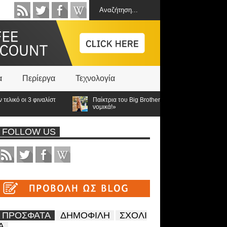
α
Περίεργα
Τεχνολογία
 οι 3 φιναλίστ
Παίκτρια του Big Brother «Με κορόιδεψαν! Θα κινηθώ
νομικά!»
FOLLOW US
ΠΡΟΣΦΑΤΑ
ΔΗΜΟΦΙΛΗ
ΣΧΟΛΙ
Α