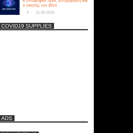
4 υποψήφιοι προς αποχώρηση και
ο νικητής του βέτο
0
11-26-2020
COVID19 SUPPLIES
-
Η Εύα Λάσκαρη Γυμνή Στο
Θέατρο (photos) +18
Μοναδικές Φωτό: Όταν η Άντζελα
Γκερέκου πόζαρε ολόγυμνη και
καυτή!!! [+18]
Ρωσίδες με μπικίνι πλακώθηκαν
στις σφαλιάρες έξω από την
πισίνα
ADS
ΑΘΗΝΑ ΩΝΑΣΗ: Στη Βραζιλία
γράφουν ότι δεν θα περπατήσει