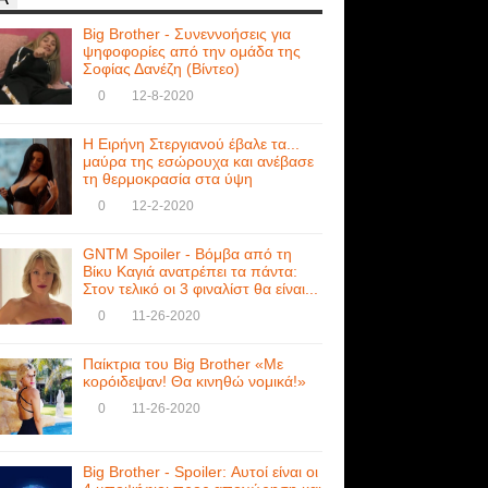
Big Brother - Συνεννοήσεις για
ψηφοφορίες από την ομάδα της
Σοφίας Δανέζη (Βίντεο)
0
12-8-2020
Η Ειρήνη Στεργιανού έβαλε τα...
μαύρα της εσώρουχα και ανέβασε
τη θερμοκρασία στα ύψη
0
12-2-2020
GNTM Spoiler - Βόμβα από τη
Βίκυ Καγιά ανατρέπει τα πάντα:
Στον τελικό οι 3 φιναλίστ θα είναι...
0
11-26-2020
Παίκτρια του Big Brother «Με
κορόιδεψαν! Θα κινηθώ νομικά!»
0
11-26-2020
Big Brother - Spoiler: Αυτοί είναι οι