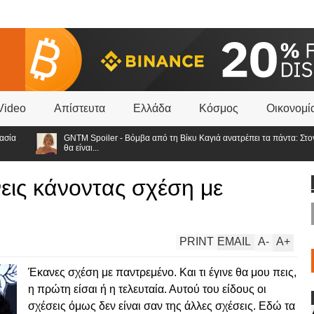
Video
Απίστευτα
Ελλάδα
Κόσμος
Οικονομί
GNTM Spoiler - Βόμβα από τη Βίκυ Καγιά ανατρέπει τα πάντα: Στον τελικό
θα είναι...
άνεις κάνοντας σχέση με
PRINT
EMAIL
A
-
A
+
Έκανες σχέση με παντρεμένο. Και τι έγινε θα μου πεις,
η πρώτη είσαι ή η τελευταία. Αυτού του είδους οι
σχέσεις όμως δεν είναι σαν της άλλες σχέσεις. Εδώ τα