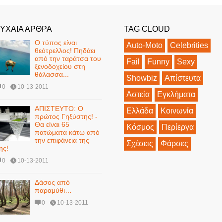
ΥΧΑΙΑ ΑΡΘΡΑ
TAG CLOUD
Ο τύπος είναι
Auto-Moto
Celebrities
θεότρελλος! Πηδάει
από την ταράτσα του
Fail
Funny
Sexy
ξενοδοχείου στη
θάλασσα...
Showbiz
Απίστευτα
0
10-13-2011
Αστεία
Εγκλήματα
ΑΠΙΣΤΕΥΤΟ: Ο
Ελλάδα
Κοινωνία
πρώτος Γηξύστης! -
Θα είναι 65
Κόσμος
Περίεργα
πατώματα κάτω από
την επιφάνεια της
Σχέσεις
Φάρσες
ης!
0
10-13-2011
Δάσος από
παραμύθι…
0
10-13-2011