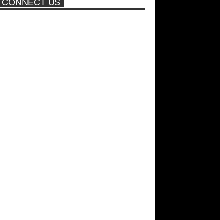
CONNECT US
ποτέ ξανά!
Νέα ταινία της "Sirina" με
πρωταγωνίστρια τη Τζούλια...
Σεξ στον αέρα θα κάνει η
Βραζιλιάνα που πούλησε σε
δημοπρασία την παρθενία της