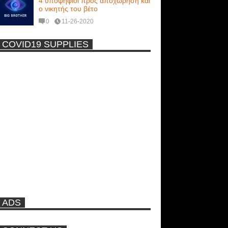
4 υποψήφιοι προς αποχώρηση και
ο νικητής του βέτο
0
11-26-2020
COVID19 SUPPLIES
-
Η Εύα Λάσκαρη Γυμνή Στο
Θέατρο (photos) +18
Μοναδικές Φωτό: Όταν η Άντζελα
Γκερέκου πόζαρε ολόγυμνη και
καυτή!!! [+18]
Ρωσίδες με μπικίνι πλακώθηκαν
στις σφαλιάρες έξω από την
πισίνα
ADS
ΑΘΗΝΑ ΩΝΑΣΗ: Στη Βραζιλία
γράφουν ότι δεν θα περπατήσει