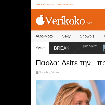
ΑΡΧΙΚΗ ΣΕΛΙΔΑ
ΕΠΙΚΟΙΝΩΝΙΑ
Auto-Moto
Sexy
Showbiz
rother - Συνεννοήσεις για ψηφοφορίες από την ομάδα της Σοφίας Δανέζη
BREAK
Υγεία
εο)
Παολα: Δείτε την.. π
Showbiz
,
Video