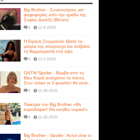
Big Brother - Συνεννοήσεις για
ψηφοφορίες από την ομάδα της
Σοφίας Δανέζη (Βίντεο)
0
12-8-2020
Η Ειρήνη Στεργιανού έβαλε τα...
μαύρα της εσώρουχα και ανέβασε
τη θερμοκρασία στα ύψη
0
12-2-2020
GNTM Spoiler - Βόμβα από τη
Βίκυ Καγιά ανατρέπει τα πάντα:
Στον τελικό οι 3 φιναλίστ θα είναι...
0
11-26-2020
Παίκτρια του Big Brother «Με
κορόιδεψαν! Θα κινηθώ νομικά!»
0
11-26-2020
Big Brother - Spoiler: Αυτοί είναι οι