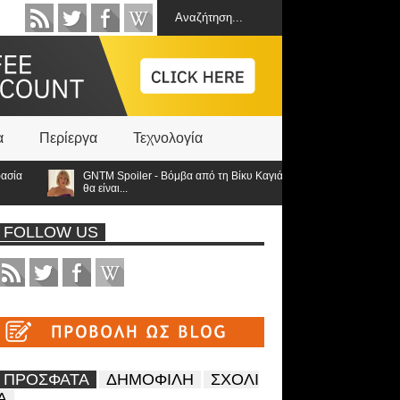
α
Περίεργα
Τεχνολογία
GNTM Spoiler - Βόμβα από τη Βίκυ Καγιά ανατρέπει τα πάντα: Στον τελι
θα είναι...
FOLLOW US
ΠΡΟΣΦΑΤΑ
ΔΗΜΟΦΙΛΗ
ΣΧΟΛΙ
Α