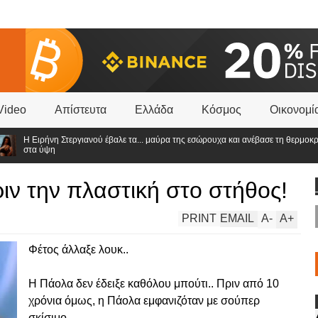
Video
Απίστευτα
Ελλάδα
Κόσμος
Οικονομί
Η Ειρήνη Στεργιανού έβαλε τα... μαύρα της εσώρουχα και ανέβασε τη θερμοκρασία
στα ύψη
ριν την πλαστική στο στήθος!
PRINT
EMAIL
A
-
A
+
Φέτος άλλαξε λουκ..
Η Πάολα δεν έδειξε καθόλου μπούτι.. Πριν από 10
χρόνια όμως, η Πάολα εμφανιζόταν με σούπερ
σκίσιμο..