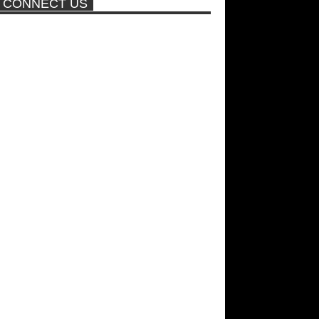
CONNECT US
ποτέ ξανά!
Νέα ταινία της "Sirina" με
πρωταγωνίστρια τη Τζούλια...
Σεξ στον αέρα θα κάνει η
Βραζιλιάνα που πούλησε σε
δημοπρασία την παρθενία της