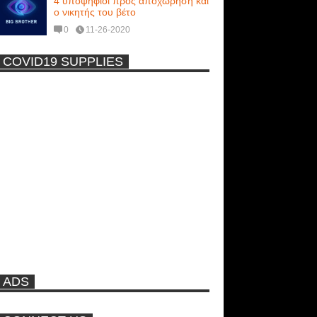
4 υποψήφιοι προς αποχώρηση και
ο νικητής του βέτο
0
11-26-2020
COVID19 SUPPLIES
-
Η Εύα Λάσκαρη Γυμνή Στο
Θέατρο (photos) +18
Μοναδικές Φωτό: Όταν η Άντζελα
Γκερέκου πόζαρε ολόγυμνη και
καυτή!!! [+18]
Ρωσίδες με μπικίνι πλακώθηκαν
στις σφαλιάρες έξω από την
πισίνα
ADS
ΑΘΗΝΑ ΩΝΑΣΗ: Στη Βραζιλία
γράφουν ότι δεν θα περπατήσει