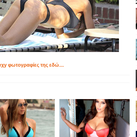
seχy φωτογραφίες της εδώ....