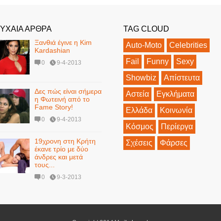
ΥΧΑΙΑ ΑΡΘΡΑ
TAG CLOUD
Ξανθιά έγινε η Kim
Auto-Moto
Celebrities
Kardashian
Fail
Funny
Sexy
0
9-4-2013
Showbiz
Απίστευτα
Δες πώς είναι σήμερα
Αστεία
Εγκλήματα
η Φωτεινή από το
Fame Story!
Ελλάδα
Κοινωνία
0
9-4-2013
Κόσμος
Περίεργα
19χρονη στη Κρήτη
Σχέσεις
Φάρσες
έκανε τρίο με δύο
άνδρες και μετά
τους...
0
9-3-2013