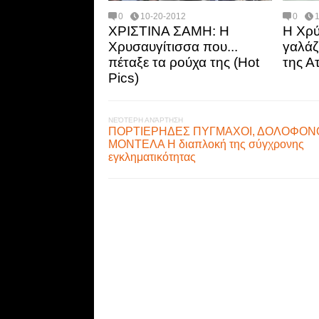
0
10-20-2012
0
ΧΡΙΣΤΙΝΑ ΣΑΜΗ: Η
Η Χρύ
Χρυσαυγίτισσα που...
γαλάζ
πέταξε τα ρούχα της (Hot
της Α
Pics)
ΝΕΌΤΕΡΗ ΑΝΆΡΤΗΣΗ
ΠΟΡΤΙΕΡΗΔΕΣ ΠΥΓΜΑΧΟΙ, ΔΟΛΟΦΟΝΟ
ΜΟΝΤΕΛΑ Η διαπλοκή της σύγχρονης
εγκληματικότητας