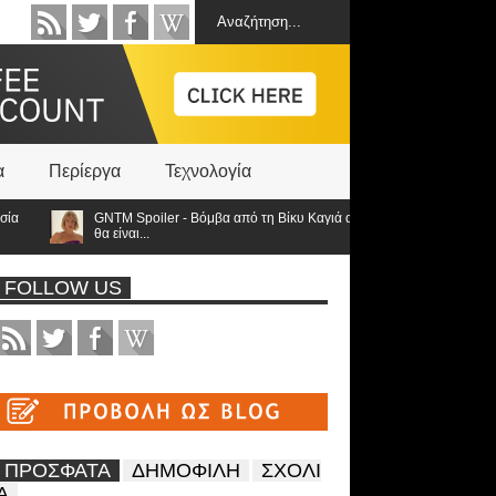
α
Περίεργα
Τεχνολογία
GNTM Spoiler - Βόμβα από τη Βίκυ Καγιά ανατρέπει τα πάντα: Στον τελικό
θα είναι...
FOLLOW US
ΠΡΟΣΦΑΤΑ
ΔΗΜΟΦΙΛΗ
ΣΧΟΛΙ
Α