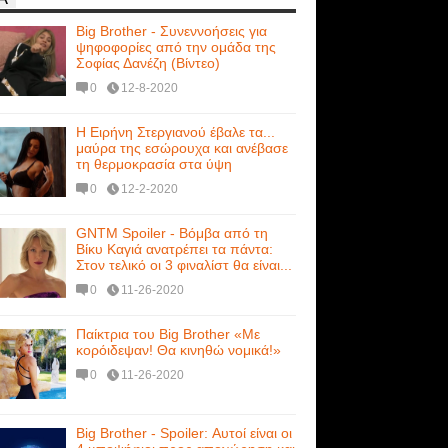
Big Brother - Συνεννοήσεις για
ψηφοφορίες από την ομάδα της
Σοφίας Δανέζη (Βίντεο)
0
12-8-2020
Η Ειρήνη Στεργιανού έβαλε τα...
μαύρα της εσώρουχα και ανέβασε
τη θερμοκρασία στα ύψη
0
12-2-2020
GNTM Spoiler - Βόμβα από τη
Βίκυ Καγιά ανατρέπει τα πάντα:
Στον τελικό οι 3 φιναλίστ θα είναι...
0
11-26-2020
Παίκτρια του Big Brother «Με
κορόιδεψαν! Θα κινηθώ νομικά!»
0
11-26-2020
Big Brother - Spoiler: Αυτοί είναι οι