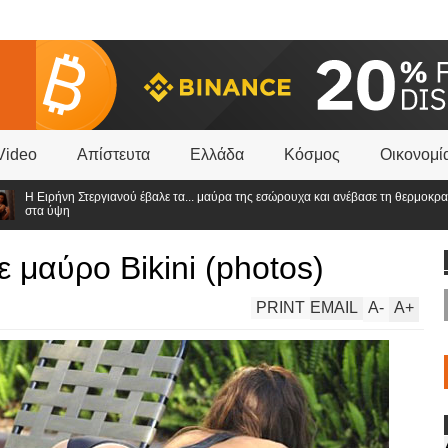
Video
Απίστευτα
Ελλάδα
Κόσμος
Οικονομί
Η Ειρήνη Στεργιανού έβαλε τα... μαύρα της εσώρουχα και ανέβασε τη θερμοκρασία
στα ύψη
 μαύρο Bikini (photos)
PRINT
EMAIL
A
-
A
+