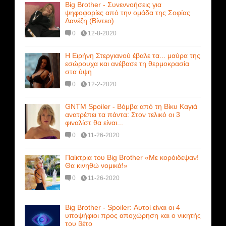
Big Brother - Συνεννοήσεις για
ψηφοφορίες από την ομάδα της Σοφίας
Δανέζη (Βίντεο)
0
12-8-2020
Η Ειρήνη Στεργιανού έβαλε τα... μαύρα της
εσώρουχα και ανέβασε τη θερμοκρασία
στα ύψη
0
12-2-2020
GNTM Spoiler - Βόμβα από τη Βίκυ Καγιά
ανατρέπει τα πάντα: Στον τελικό οι 3
φιναλίστ θα είναι...
0
11-26-2020
Παίκτρια του Big Brother «Με κορόιδεψαν!
Θα κινηθώ νομικά!»
0
11-26-2020
Big Brother - Spoiler: Αυτοί είναι οι 4
υποψήφιοι προς αποχώρηση και ο νικητής
του βέτο