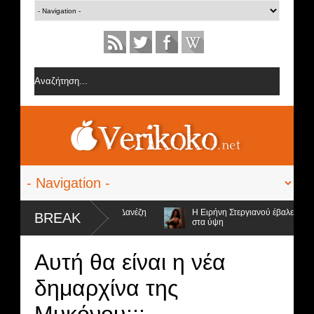
 από την ομάδα της Σοφίας Δανέζη
Η Ειρήνη Στεργιανού έβαλε τα... μαύ
BREAK
στα ύψη
οψήφιοι προς αποχώρηση και ο νικητής
Αυτή θα είναι η νέα
δημαρχίνα της