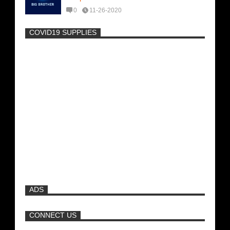
0
11-26-2020
COVID19 SUPPLIES
-
Η Εύα Λάσκαρη Γυμνή Στο Θέατρο
(photos) +18
Πρωτότυπο σκάφος με θέα τον βυθό
(Video)
Νέα ταινία της "Sirina" με
πρωταγωνίστρια τη Τζούλια...
ADS
Ρωσίδες με μπικίνι πλακώθηκαν στις
σφαλιάρες έξω από την πισίνα
CONNECT US