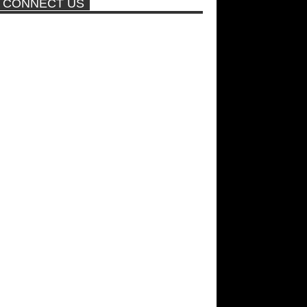
CONNECT US
ποτέ ξανά!
Σεξ στον αέρα θα κάνει η
Βραζιλιάνα που πούλησε σε
δημοπρασία την παρθενία της
Νέα ταινία της "Sirina" με
πρωταγωνίστρια τη Τζούλια...