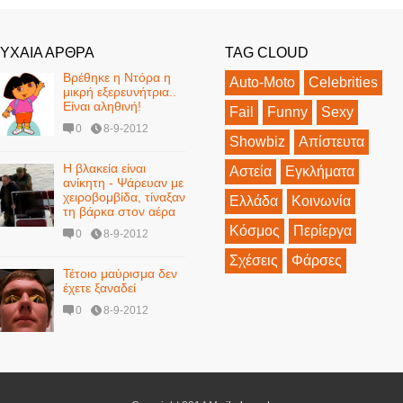
ΥΧΑΙΑ ΑΡΘΡΑ
TAG CLOUD
Βρέθηκε η Ντόρα η
Auto-Moto
Celebrities
μικρή εξερευνήτρια..
Είναι αληθινή!
Fail
Funny
Sexy
0
8-9-2012
Showbiz
Απίστευτα
H βλακεία είναι
Αστεία
Εγκλήματα
ανίκητη - Ψάρευαν με
χειροβομβίδα, τίναξαν
Ελλάδα
Κοινωνία
τη βάρκα στον αέρα
Κόσμος
Περίεργα
0
8-9-2012
Σχέσεις
Φάρσες
Τέτοιο μαύρισμα δεν
έχετε ξαναδεί
0
8-9-2012