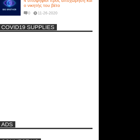
4 υποψήφιοι προς αποχώρηση και
ο νικητής του βέτο
0
11-26-2020
COVID19 SUPPLIES
-
Η Εύα Λάσκαρη Γυμνή Στο
Θέατρο (photos) +18
Μοναδικές Φωτό: Όταν η Άντζελα
Γκερέκου πόζαρε ολόγυμνη και
καυτή!!! [+18]
Ρωσίδες με μπικίνι πλακώθηκαν
στις σφαλιάρες έξω από την
πισίνα
ADS
ΑΘΗΝΑ ΩΝΑΣΗ: Στη Βραζιλία
γράφουν ότι δεν θα περπατήσει