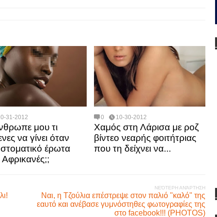
10-31-2012
0
10-30-2012
νθρωπε μου τι
Χαμός στη Λάρισα με ροζ
νες να γίνει όταν
βίντεο νεαρής φοιτήτριας
 στοματικό έρωτα
που τη δείχνει να...
 Αφρικανές;;
ΝΕΌΤΕΡΗ ΑΝΆΡΤΗΣΗ
λι!
Ναι, η Τζούλια επέστρεψε στον παλιό "καλό" της
εαυτό και ανέβασε γυμνόστηθες φωτογραφίες της
στο facebook!!! (PHOTOS)