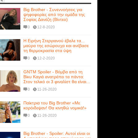
Big Brother - Συνεννοήσεις για
ψηφοφορίες από την ομάδα της
Σοφίας Δανέζη (Βίντεο)
0
12-8-2020
Η Ειρήνη Στεργιανού έβαλε τα...
μαύρα της εσώρουχα και ανέβασε
τη θερμοκρασία στα ύψη
0
12-2-2020
GNTM Spoiler - Βόμβα από τη
Βίκυ Καγιά ανατρέπει τα πάντα:
Στον τελικό οι 3 φιναλίστ θα είναι...
0
11-26-2020
Παίκτρια του Big Brother «Με
κορόιδεψαν! Θα κινηθώ νομικά!»
0
11-26-2020
Big Brother - Spoiler: Αυτοί είναι οι