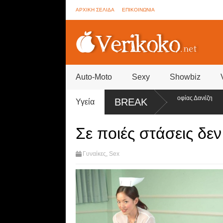
ΑΡΧΙΚΗ ΣΕΛΙΔΑ
ΕΠΙΚΟΙΝΩΝΙΑ
Auto-Moto
Sexy
Showbiz
 Brother - Συνεννοήσεις για ψηφοφορίες από την ομάδα της Σοφίας Δανέζη
BREAK
Υγεία
ντεο)
Σε ποιές στάσεις δεν 
Γυναίκες
,
Sex