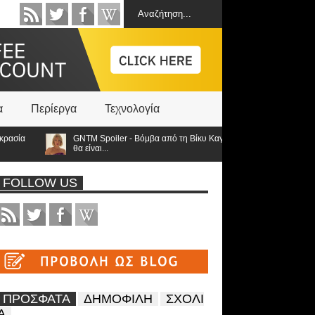
α
Περίεργα
Τεχνολογία
ία
GNTM Spoiler - Βόμβα από τη Βίκυ Καγιά ανατρέπει τα πάντα: Στον τε
θα είναι...
FOLLOW US
ΠΡΟΣΦΑΤΑ
ΔΗΜΟΦΙΛΗ
ΣΧΟΛΙ
Α