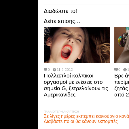
Διαδώστε το!
Δείτε επίσης...
0
11-2-2012
0
Πολλαπλοί κολπικοί
Βρε ά
οργασμοί με ενέσεις στο
περίμε
σημείο G, ξετρελαίνουν τις
ζητάς
Αμερικανίδες
από 2
ΠΑΛΑΙΌΤΕΡΗ ΑΝΆΡΤΗΣΗ
Σε λίγες ημέρες εκπέμπει καινούργιο κανά
Διαβάστε ποιοι θα κάνουν εκπομπές