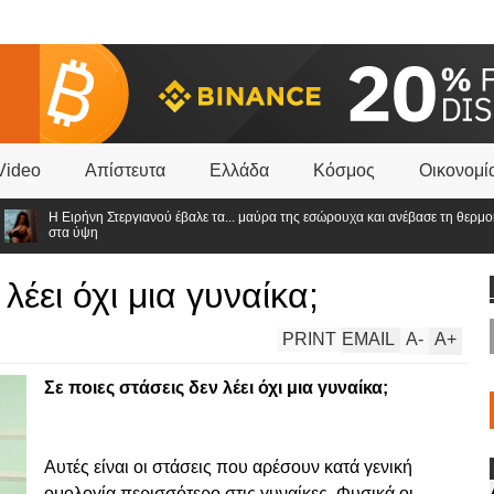
Video
Απίστευτα
Ελλάδα
Κόσμος
Οικονομί
Η Ειρήνη Στεργιανού έβαλε τα... μαύρα της εσώρουχα και ανέβασε τη θερμοκρασ
στα ύψη
λέει όχι μια γυναίκα;
PRINT
EMAIL
A
-
A
+
Σε ποιες στάσεις δεν λέει όχι μια γυναίκα;
Αυτές είναι οι στάσεις που αρέσουν κατά γενική
ομολογία περισσότερο στις γυναίκες. Φυσικά οι