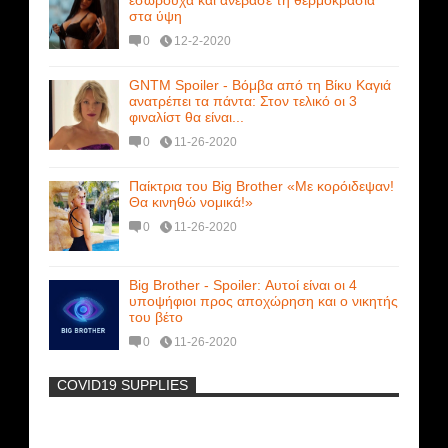
εσώρουχα και ανέβασε τη θερμοκρασία
στα ύψη
0
12-2-2020
GNTM Spoiler - Βόμβα από τη Βίκυ Καγιά
ανατρέπει τα πάντα: Στον τελικό οι 3
φιναλίστ θα είναι...
0
11-26-2020
Παίκτρια του Big Brother «Με κορόιδεψαν!
Θα κινηθώ νομικά!»
0
11-26-2020
Big Brother - Spoiler: Αυτοί είναι οι 4
υποψήφιοι προς αποχώρηση και ο νικητής
του βέτο
0
11-26-2020
COVID19 SUPPLIES
-
Η Εύα Λάσκαρη Γυμνή Στο Θέατρο
(photos) +18