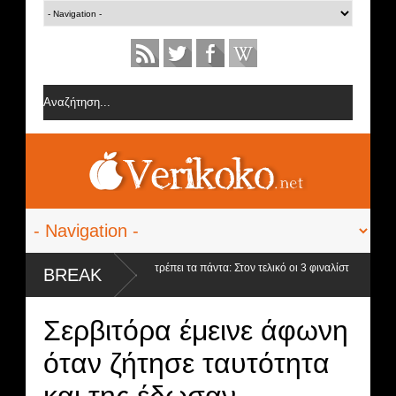
όμβα από τη Βίκυ Καγιά ανατρέπει τα πάντα: Στον τελικό οι 3 φιναλίστ
BREAK
Σερβιτόρα έμεινε άφωνη
όταν ζήτησε ταυτότητα