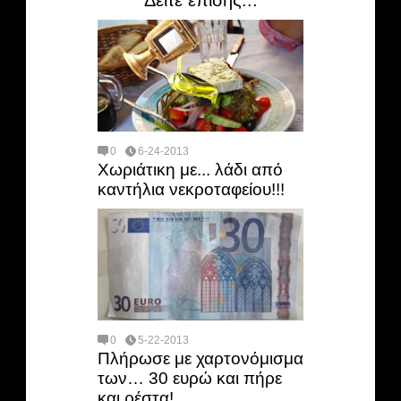
Δείτε επίσης...
0
6-24-2013
Χωριάτικη με... λάδι από
καντήλια νεκροταφείου!!!
0
5-22-2013
Πλήρωσε με χαρτονόμισμα
των… 30 ευρώ και πήρε
και ρέστα!