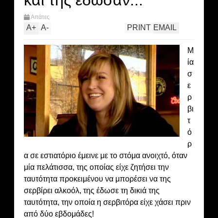
και της έδωσαν...
Απάτες
A
+
A
-
PRINT
EMAIL
Μ
ία
σ
ε
ρ
βι
τ
ό
ρ
α σε εστιατόριο έμεινε με το στόμα ανοιχτό, όταν
μία πελάτισσα, της οποίας είχε ζητήσει την
ταυτότητα προκειμένου να μπορέσει να της
σερβίρει αλκοόλ, της έδωσε τη δικιά της
ταυτότητα, την οποία η σερβιτόρα είχε χάσει πριν
από δύο εβδομάδες!