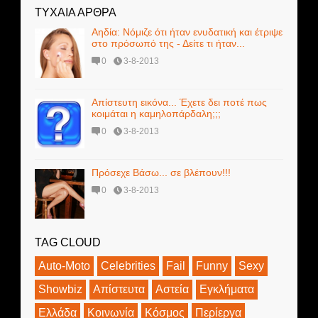
ΤΥΧΑΙΑ ΑΡΘΡΑ
Αηδία: Νόμιζε ότι ήταν ενυδατική και έτριψε
στο πρόσωπό της - Δείτε τι ήταν...
0
3-8-2013
Απίστευτη εικόνα... Έχετε δει ποτέ πως
κοιμάται η καμηλοπάρδαλη;;;
0
3-8-2013
Πρόσεχε Βάσω... σε βλέπουν!!!
0
3-8-2013
TAG CLOUD
Auto-Moto
Celebrities
Fail
Funny
Sexy
Showbiz
Απίστευτα
Αστεία
Εγκλήματα
Ελλάδα
Κοινωνία
Κόσμος
Περίεργα