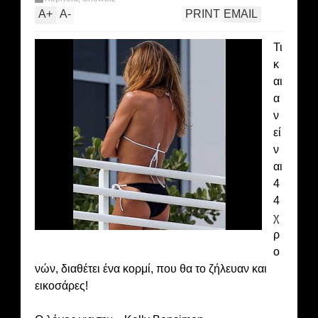
A
+
A
-
PRINT
EMAIL
Τι
κ
αι
α
ν
εί
ν
αι
4
4
χ
ρ
ο
νών, διαθέτει ένα κορμί, που θα το ζήλευαν και
εικοσάρες!