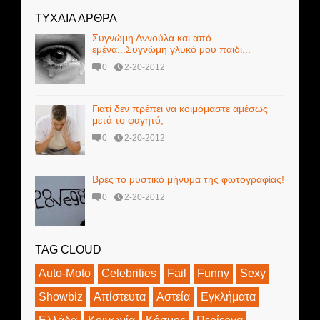
ΤΥΧΑΙΑ ΑΡΘΡΑ
Συγνώμη Αννούλα και από
εμένα...Συγνώμη γλυκό μου παιδί...
0
2-20-2012
Γιατί δεν πρέπει να κοιμόμαστε αμέσως
μετά το φαγητό;
0
2-20-2012
Βρες το μυστικό μήνυμα της φωτογραφίας!
0
2-20-2012
TAG CLOUD
Auto-Moto
Celebrities
Fail
Funny
Sexy
Showbiz
Απίστευτα
Αστεία
Εγκλήματα