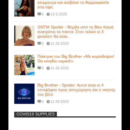
εσώρουχα και ανέβασε τη θερμοκρασία
στα ύψη
0
12-2-2020
GNTM Spoiler - Βόμβα από τη Βίκυ Καγιά
ανατρέπει τα πάντα: Στον τελικό οι 3
φιναλίστ θα είναι...
0
11-26-2020
Παίκτρια του Big Brother «Με κορόιδεψαν!
Θα κινηθώ νομικά!»
0
11-26-2020
Big Brother - Spoiler: Αυτοί είναι οι 4
υποψήφιοι προς αποχώρηση και ο νικητής
του βέτο
0
11-26-2020
COVID19 SUPPLIES
-
Η Εύα Λάσκαρη Γυμνή Στο Θέατρο
(photos) +18