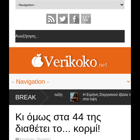
ό την ομάδα της Σοφίας Δανέζη
Η Ειρήνη Στεργιανού έβαλε τα... μαύρα 
BREAK
στα ύψη
ιοι προς αποχώρηση και ο νικητής
Κι όμως στα 44 της
διαθέτει το... κορμί!
Κορίτσια
,
Showbiz