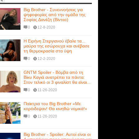
Big Brother - Συνεννοήσεις για
ψηφοφορίες από την ομάδα της
Σοφίας Δανέζη (Βίντεο)
0
12-8-2020
Η Ειρήνη Στεργιανού έβαλε τα...
μαύρα της εσώρουχα και ανέβασε
τη θερμοκρασία στα ύψη
0
12-2-2020
GNTM Spoiler - Βόμβα από τη
Βίκυ Καγιά ανατρέπει τα πάντα:
Στον τελικό οι 3 φιναλίστ θα είναι...
0
11-26-2020
Παίκτρια του Big Brother «Με
κορόιδεψαν! Θα κινηθώ νομικά!»
0
11-26-2020
Big Brother - Spoiler: Αυτοί είναι οι