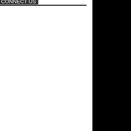
CONNECT US
ποτέ ξανά!
Σεξ στον αέρα θα κάνει η
Βραζιλιάνα που πούλησε σε
δημοπρασία την παρθενία της
Νέα ταινία της "Sirina" με
πρωταγωνίστρια τη Τζούλια...