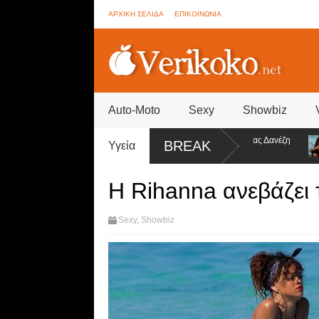
ΑΡΧΙΚΗ ΣΕΛΙΔΑ
ΕΠΙΚΟΙΝΩΝΙΑ
Auto-Moto
Sexy
Showbiz
ήσεις για ψηφοφορίες από την ομάδα της Σοφίας Δανέζη
Η Ειρήνη Στεργι
BREAK
Υγεία
στα ύψη
Η Rihanna ανεβάζει τ
Sexy
,
Showbiz