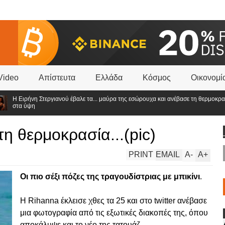
Video
Απίστευτα
Ελλάδα
Κόσμος
Οικονομί
ανού έβαλε τα... μαύρα της εσώρουχα και ανέβασε τη θερμοκρασία
GNTM 
θα είν
η θερμοκρασία...(pic)
PRINT
EMAIL
A
-
A
+
Οι πιο σέξι πόζες της τραγουδίστριας με μπικίνι
.
Η Rihanna έκλεισε χθες τα 25 και στο twitter ανέβασε
μια φωτογραφία από τις εξωτικές διακοπές της, όπου
αποκάλυψε και το νέο της τατουάζ.