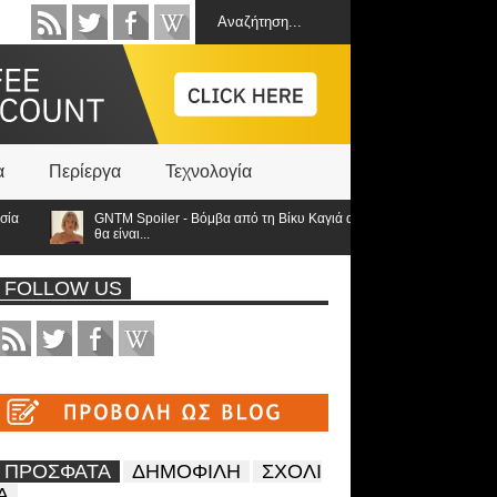
α
Περίεργα
Τεχνολογία
Spoiler - Βόμβα από τη Βίκυ Καγιά ανατρέπει τα πάντα: Στον τελικό οι 3 φιναλίστ
αι...
FOLLOW US
ΠΡΟΣΦΑΤΑ
ΔΗΜΟΦΙΛΗ
ΣΧΟΛΙ
Α