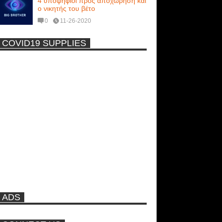
4 υποψήφιοι προς αποχώρηση και
ο νικητής του βέτο
0
11-26-2020
COVID19 SUPPLIES
-
Η Εύα Λάσκαρη Γυμνή Στο
Θέατρο (photos) +18
Μοναδικές Φωτό: Όταν η Άντζελα
Γκερέκου πόζαρε ολόγυμνη και
καυτή!!! [+18]
Ρωσίδες με μπικίνι πλακώθηκαν
στις σφαλιάρες έξω από την
πισίνα
ADS
ΑΘΗΝΑ ΩΝΑΣΗ: Στη Βραζιλία
γράφουν ότι δεν θα περπατήσει