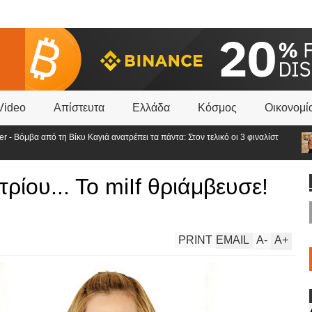
Video
Απίστευτα
Ελλάδα
Κόσμος
Οικονομί
μβα από τη Βίκυ Καγιά ανατρέπει τα πάντα: Στον τελικό οι 3 φιναλίστ
Π
ν
ίου... Το miΙf θριάμβευσε!
PRINT
EMAIL
A
-
A
+