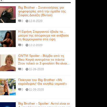
Big Brother - Συνεννοήσεις για
ψηφοφορίες από την ομάδα της
Σοφίας Δανέζη (Βίντεο)
0
12-8-2020
Η Ειρήνη Στεργιανού έβαλε τα...
μαύρα της εσώρουχα και ανέβασε
τη θερμοκρασία στα ύψη
0
12-2-2020
GNTM Spoiler - Βόμβα από τη
Βίκυ Καγιά ανατρέπει τα πάντα:
Στον τελικό οι 3 φιναλίστ θα είναι...
0
11-26-2020
Παίκτρια του Big Brother «Με
κορόιδεψαν! Θα κινηθώ νομικά!»
0
11-26-2020
Big Brother - Spoiler: Αυτοί είναι οι