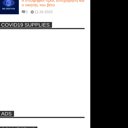
4 υποψήφιοι προς αποχώρηση και
ο νικητής του βέτο
0
11-26-2020
COVID19 SUPPLIES
-
ADS