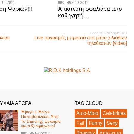
8-19-2011
0
8-19-2011
ση Ψαριών!!!
Απίστευτη σφαλιάρα από
καθηγητή...
ΠΑΛΑΙΌΤΕΡΗ ΑΝΆΡΤΗΣΗ
ολίνα
Live οργασμός μπροστά στα μάτια χιλιάδων
τηλεθεατών [video]
ΥΧΑΙΑ ΑΡΘΡΑ
TAG CLOUD
Έφυγε η Έλενα
Auto-Moto
Celebrities
Παπαβασιλείου Από
Το Dancing; Ευκαιρία
Fail
Funny
Sexy
για σέξι αφιέρωμα!
Showbiz
Απίστευτα
0
1-22-2013