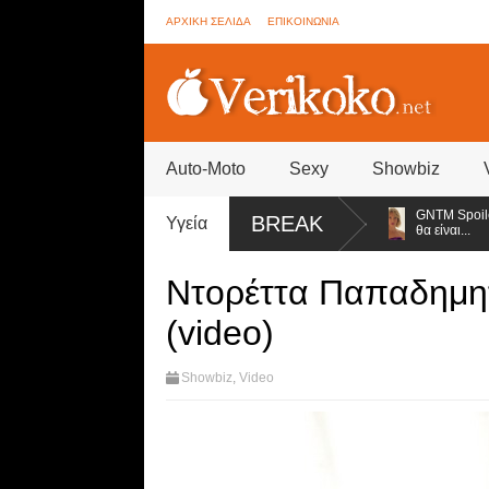
ΑΡΧΙΚΗ ΣΕΛΙΔΑ
ΕΠΙΚΟΙΝΩΝΙΑ
Auto-Moto
Sexy
Showbiz
α... μαύρα της εσώρουχα και ανέβασε τη θερμοκρασία
GNTM Spoiler - Βό
BREAK
Υγεία
θα είναι...
Ντορέττα Παπαδημητρ
(video)
Showbiz
,
Video