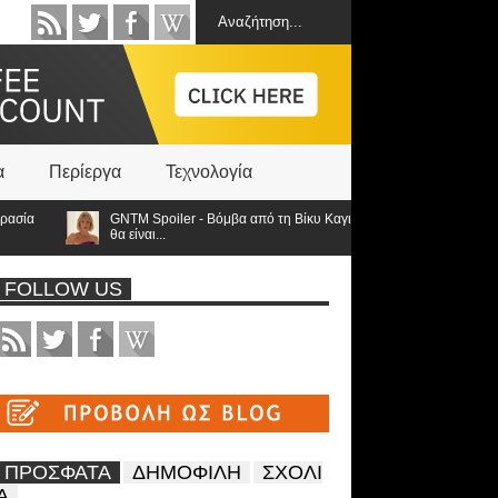
α
Περίεργα
Τεχνολογία
GNTM Spoiler - Βόμβα από τη Βίκυ Καγιά ανατρέπει τα πάντα: Στον τελι
θα είναι...
FOLLOW US
ΠΡΟΣΦΑΤΑ
ΔΗΜΟΦΙΛΗ
ΣΧΟΛΙ
Α