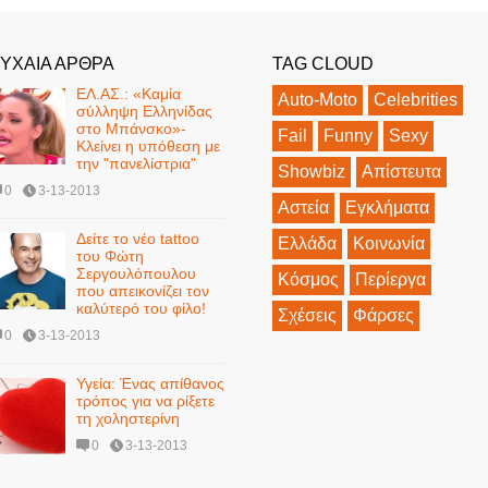
ΥΧΑΙΑ ΑΡΘΡΑ
TAG CLOUD
ΕΛ.ΑΣ.: «Καμία
Auto-Moto
Celebrities
σύλληψη Ελληνίδας
στο Μπάνσκο»-
Fail
Funny
Sexy
Κλείνει η υπόθεση με
την "πανελίστρια"
Showbiz
Απίστευτα
0
3-13-2013
Αστεία
Εγκλήματα
Δείτε το νέο tattoo
Ελλάδα
Κοινωνία
του Φώτη
Σεργουλόπουλου
Κόσμος
Περίεργα
που απεικονίζει τον
καλύτερό του φίλο!
Σχέσεις
Φάρσες
0
3-13-2013
Υγεία: Ένας απίθανος
τρόπος για να ρίξετε
τη χοληστερίνη
0
3-13-2013