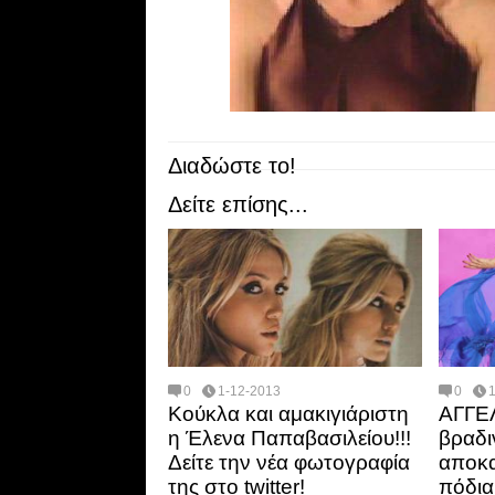
Διαδώστε το!
Δείτε επίσης...
0
1-12-2013
0
Κούκλα και αμακιγιάριστη
ΑΓΓΕ
η Έλενα Παπαβασιλείου!!!
βραδι
Δείτε την νέα φωτογραφία
αποκα
της στο twitter!
πόδια