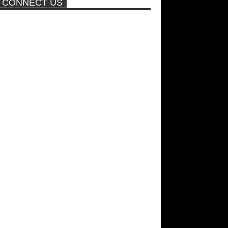
CONNECT US
ποτέ ξανά!
Σεξ στον αέρα θα κάνει η
Βραζιλιάνα που πούλησε σε
δημοπρασία την παρθενία της
Νέα ταινία της "Sirina" με
πρωταγωνίστρια τη Τζούλια...