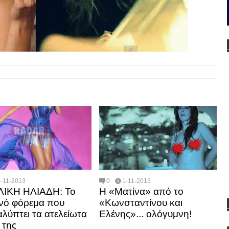
1-11-2013
0
1-11-2013
ΛΙΚΗ ΗΛΙΑΔΗ: Το
Η «Ματίνα» από το
νό φόρεμα που
«Κωνσταντίνου και
λύπτει τα ατελείωτα
Ελένης»... ολόγυμνη!
 της