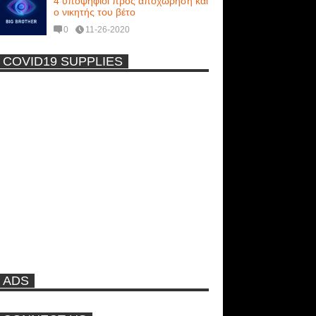
4 υποψήφιοι προς αποχώρηση και
ο νικητής του βέτο
0
11-26-2020
COVID19 SUPPLIES
-
Η Εύα Λάσκαρη Γυμνή Στο
Θέατρο (photos) +18
Μοναδικές Φωτό: Όταν η Άντζελα
Γκερέκου πόζαρε ολόγυμνη και
καυτή!!! [+18]
Ρωσίδες με μπικίνι πλακώθηκαν
στις σφαλιάρες έξω από την
πισίνα
ADS
ΑΘΗΝΑ ΩΝΑΣΗ: Στη Βραζιλία
γράφουν ότι δεν θα περπατήσει