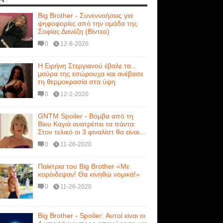
Big Brother - Συνεννοήσεις για
ψηφοφορίες από την ομάδα της
Σοφίας Δανέζη (Βίντεο)
0
12-8-2020
Η Ειρήνη Στεργιανού έβαλε τα...
μαύρα της εσώρουχα και ανέβασε
τη θερμοκρασία στα ύψη
0
12-2-2020
GNTM Spoiler - Βόμβα από τη
Βίκυ Καγιά ανατρέπει τα πάντα:
Στον τελικό οι 3 φιναλίστ θα είναι...
0
11-26-2020
Παίκτρια του Big Brother «Με
κορόιδεψαν! Θα κινηθώ νομικά!»
0
11-26-2020
Big Brother - Spoiler: Αυτοί είναι οι