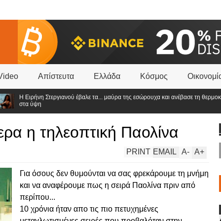
Video
Απίστευτα
Ελλάδα
Κόσμος
Οικονομί
Η Ειρήνη Στεργιανού έβαλε τα... μαύρα της εσώρουχα και ανέβασε τη θερμοκρασία
στα ύψη
ερα η τηλεοπτική Παολίνα
PRINT
EMAIL
A
-
A
+
Για όσους δεν θυμούνται να σας φρεκάρουμε τη μνήμη
και να αναφέρουμε πως η σειρά Παολίνα πριν από
περίπου...
10 χρόνια ήταν απο τις πιο πετυχημένες
μεταγλωτισμένες σειρές που προβαλόταν στην