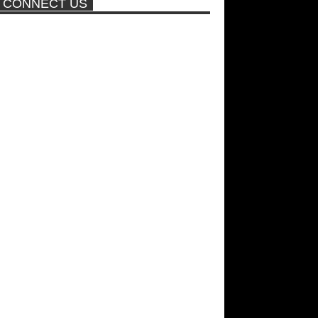
CONNECT US
ποτέ ξανά!
Νέα ταινία της "Sirina" με
πρωταγωνίστρια τη Τζούλια...
Σεξ στον αέρα θα κάνει η
Βραζιλιάνα που πούλησε σε
δημοπρασία την παρθενία της