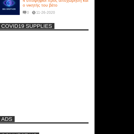
4 υποψήφιοι προς αποχώρηση και
ο νικητής του βέτο
0
11-26-2020
COVID19 SUPPLIES
-
Η Εύα Λάσκαρη Γυμνή Στο
Θέατρο (photos) +18
Μοναδικές Φωτό: Όταν η Άντζελα
Γκερέκου πόζαρε ολόγυμνη και
καυτή!!! [+18]
Ρωσίδες με μπικίνι πλακώθηκαν
στις σφαλιάρες έξω από την
πισίνα
ADS
ΑΘΗΝΑ ΩΝΑΣΗ: Στη Βραζιλία
γράφουν ότι δεν θα περπατήσει