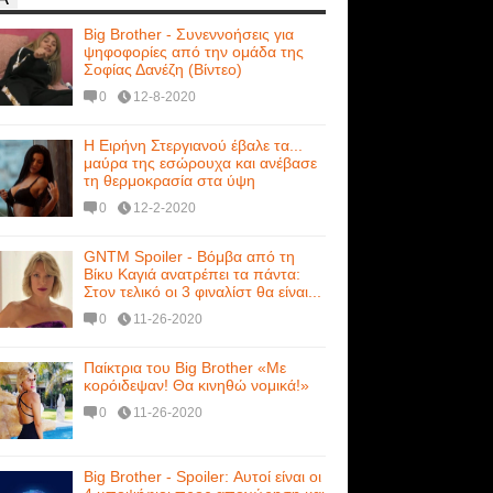
Big Brother - Συνεννοήσεις για
ψηφοφορίες από την ομάδα της
Σοφίας Δανέζη (Βίντεο)
0
12-8-2020
Η Ειρήνη Στεργιανού έβαλε τα...
μαύρα της εσώρουχα και ανέβασε
τη θερμοκρασία στα ύψη
0
12-2-2020
GNTM Spoiler - Βόμβα από τη
Βίκυ Καγιά ανατρέπει τα πάντα:
Στον τελικό οι 3 φιναλίστ θα είναι...
0
11-26-2020
Παίκτρια του Big Brother «Με
κορόιδεψαν! Θα κινηθώ νομικά!»
0
11-26-2020
Big Brother - Spoiler: Αυτοί είναι οι