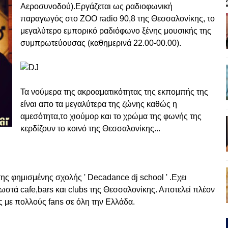
Αεροσυνοδού).Εργάζεται ως ραδιοφωνική
παραγωγός στο ΖΟΟ radio 90,8 της Θεσσαλονίκης, το
μεγαλύτερο εμπορικό ραδιόφωνο ξένης μουσικής της
συμπρωτεύουσας (καθημερινά 22.00-00.00).
Τα νούμερα της ακροαματικότητας της εκπομπής της
είναι απο τα μεγαλύτερα της ζώνης καθώς η
αμεσότητα,το χιούμορ και το χρώμα της φωνής της
κερδίζουν το κοινό της Θεσσαλονίκης...
ς φημισμένης σχολής ' Decadance dj school ' .Εχει
γνωστά cafe,bars και clubs της Θεσσαλονίκης. Αποτελεί πλέον
ς με πολλούς fans σε όλη την Ελλάδα.