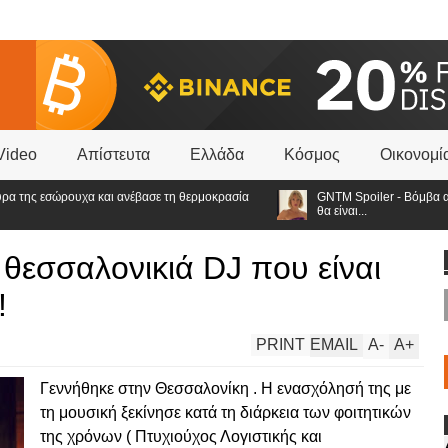
Video
Απίστευτα
Ελλάδα
Κόσμος
Οικονομί
της εσώρουχα και ανέβασε τη θερμοκρασία
GNTM Spoiler - Βόμβα από τη 
θα είναι...
 θεσσαλονικιά DJ που είναι
!
PRINT
EMAIL
A
-
A
+
Γεννήθηκε στην Θεσσαλονίκη . Η ενασχόλησή της με
τη μουσική ξεκίνησε κατά τη διάρκεια των φοιτητικών
της χρόνων ( Πτυχιούχος Λογιστικής και