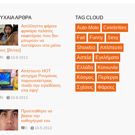
ΥΧΑΙΑ ΑΡΘΡΑ
TAG CLOUD
Ασύλληπτη φάρσα
Auto-Moto
Celebrities
φρικάρει πελάτες
καφετέριας που δεν
Fail
Funny
Sexy
μπορούν να
πιστέψουν στα μάτια
Showbiz
Απίστευτα
ους [βίντεο]
Αστεία
Εγκλήματα
0
10-8-2013
Ελλάδα
Κοινωνία
Απίστευτο ΗΟΤ
ατύχημα Ρουμάνας
Κόσμος
Περίεργα
παρουσιάστριας
τίναξε την τηλεθέαση
Σχέσεις
Φάρσες
στα ύψη!
0
10-8-2013
Προσπάθησε να
βιάσει την
καθηγήτριά του
0
10-5-2013