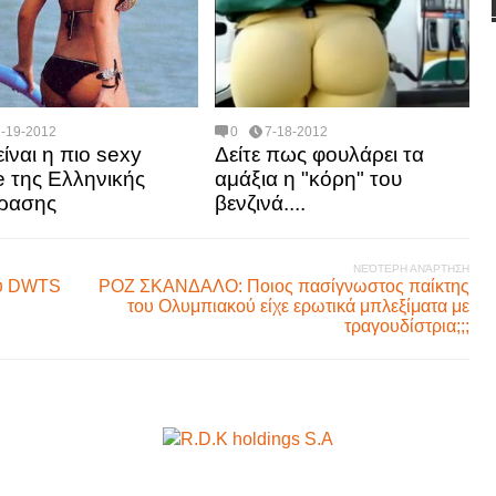
7-19-2012
0
7-18-2012
είναι η πιο sexy
Δείτε πως φουλάρει τα
e της Ελληνικής
αμάξια η "κόρη" του
ρασης
βενζινά....
ΝΕΌΤΕΡΗ ΑΝΆΡΤΗΣΗ
του DWTS
ΡΟΖ ΣΚΑΝΔΑΛΟ: Ποιος πασίγνωστος παίκτης
του Ολυμπιακού είχε ερωτικά μπλεξίματα με
τραγουδίστρια;;;