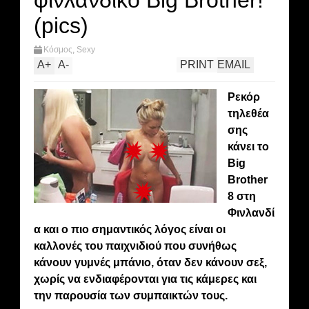
φινλανδικό Big Brother!
(pics)
Κόσμος
,
Sexy
A
+
A
-
PRINT
EMAIL
Ρεκόρ
τηλεθέα
σης
κάνει το
Big
Brother
8 στη
Φινλανδί
α και ο πιο σημαντικός λόγος είναι οι
καλλονές του παιχνιδιού που συνήθως
κάνουν γυμνές μπάνιο, όταν δεν κάνουν σεξ,
χωρίς να ενδιαφέρονται για τις κάμερες και
την παρουσία των συμπαικτών τους.