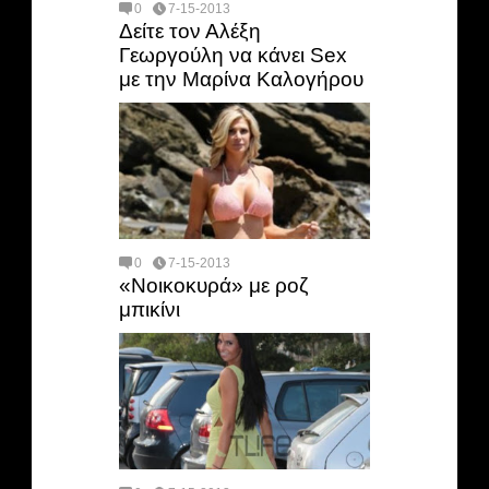
0
7-15-2013
Δείτε τον Αλέξη
Γεωργούλη να κάνει Sex
με την Μαρίνα Καλογήρου
0
7-15-2013
«Νοικοκυρά» με ροζ
μπικίνι