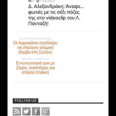
0
7-15-2013
Δ. Αλεξανδράκη: Άναψε...
φωτιές με τις σέξι πόζες
της στο videoclip του Λ.
Πανταζή!
ΠΑΛΑΙΌΤΕΡΗ ΑΝΆΡΤΗΣΗ
Οι Αμερικάνοι σχεδίαζαν
να στείλουν ατομική
βόμβα στη Σελήνη
ΝΕΌΤΕΡΗ ΑΝΆΡΤΗΣΗ
Εντυπωσιακά τρικ με
Zippo, αναπτήρες και
σπίρτα (Video)
FOLLOW US