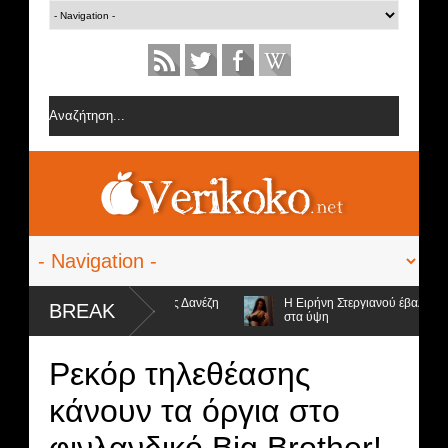
ίες από την ομάδα της Σοφίας Δανέζη
Η Ειρήνη Στεργιανού έβαλε τα... 
BREAK
στα ύψη
 υποψήφιοι προς αποχώρηση και ο νικητής
Ρεκόρ τηλεθέασης
κάνουν τα όργια στο