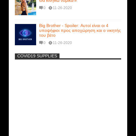
Θα κινηθώ νομικά!»
0
11-26-2020
Big Brother - Spoiler: Αυτοί είναι οι 4
υποψήφιοι προς αποχώρηση και ο νικητής
του βέτο
0
11-26-2020
COVID19 SUPPLIES
-
Η Εύα Λάσκαρη Γυμνή Στο Θέατρο
(photos) +18
Μοναδικές Φωτό: Όταν η Άντζελα
Γκερέκου πόζαρε ολόγυμνη και καυτή!!!
[+18]
Ρωσίδες με μπικίνι πλακώθηκαν στις
σφαλιάρες έξω από την πισίνα