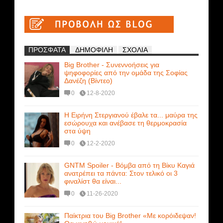
ΠΡΟΣΦΑΤΑ
ΔΗΜΟΦΙΛΗ
ΣΧΟΛΙΑ
Big Brother - Συνεννοήσεις για
ψηφοφορίες από την ομάδα της Σοφίας
Δανέζη (Βίντεο)
0
12-8-2020
Η Ειρήνη Στεργιανού έβαλε τα... μαύρα της
εσώρουχα και ανέβασε τη θερμοκρασία
στα ύψη
0
12-2-2020
GNTM Spoiler - Βόμβα από τη Βίκυ Καγιά
ανατρέπει τα πάντα: Στον τελικό οι 3
φιναλίστ θα είναι...
0
11-26-2020
Παίκτρια του Big Brother «Με κορόιδεψαν!