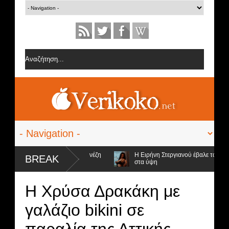
 ομάδα της Σοφίας Δανέζη
Η Ειρήνη Στεργιανού έβαλε τα... μαύρα της ε
BREAK
στα ύψη
ρος αποχώρηση και ο νικητής
Η Χρύσα Δρακάκη με
γαλάζιο bikini σε