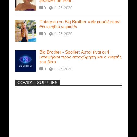
φιναλίστ θα είναι...
0
11-26-2020
Παίκτρια του Big Brother «Με κορόιδεψαν!
Θα κινηθώ νομικά!»
0
11-26-2020
Big Brother - Spoiler: Αυτοί είναι οι 4
υποψήφιοι προς αποχώρηση και ο νικητής
του βέτο
0
11-26-2020
COVID19 SUPPLIES
-
Η Εύα Λάσκαρη Γυμνή Στο Θέατρο
(photos) +18
Μοναδικές Φωτό: Όταν η Άντζελα
Γκερέκου πόζαρε ολόγυμνη και καυτή!!!
[+18]