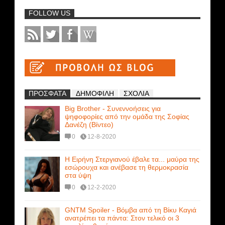
FOLLOW US
ΠΡΟΣΦΑΤΑ
ΔΗΜΟΦΙΛΗ
ΣΧΟΛΙΑ
Big Brother - Συνεννοήσεις για
ψηφοφορίες από την ομάδα της Σοφίας
Δανέζη (Βίντεο)
0
12-8-2020
Η Ειρήνη Στεργιανού έβαλε τα... μαύρα της
εσώρουχα και ανέβασε τη θερμοκρασία
στα ύψη
0
12-2-2020
GNTM Spoiler - Βόμβα από τη Βίκυ Καγιά
ανατρέπει τα πάντα: Στον τελικό οι 3