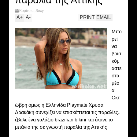
παραλία της Αττικής
Κορίτσια
,
Sexy
A
+
A
-
PRINT
EMAIL
Μπο
ρεί
να
βρισ
κόμ
αστε
στα
μέσ
α
Οκτ
ώβρη όμως η Ελληνίδα Playmate Χρύσα
Δρακάκη συνεχίζει να επισκέπτεται τις παραλίες..
έβαλε ένα γαλάζιο brazilian bikini και έκανε το
μπάνιο της σε γνωστή παραλία της Αττικής