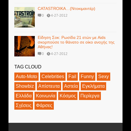
CATASTROIKA…(Ντοκιμαντέρ)
0
4-27-2012
Είδηση Σοκ: Ρωσίδα 21 ετών με Aids
σκορπούσε το θάνατο σε οίκο ανοχής της
Αθήνας!
0
4-27-2012
TAG CLOUD
Auto-Moto
Celebrities
Fail
Funny
Sexy
Showbiz
Απίστευτα
Αστεία
Εγκλήματα
Ελλάδα
Κοινωνία
Κόσμος
Περίεργα
Σχέσεις
Φάρσες