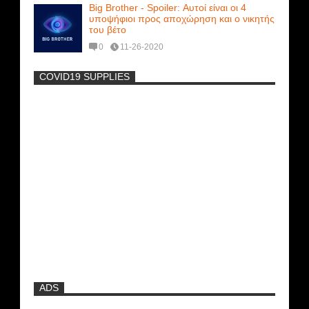
Big Brother - Spoiler: Αυτοί είναι οι 4
υποψήφιοι προς αποχώρηση και ο νικητής
του βέτο
0
11-26-2020
COVID19 SUPPLIES
-
Η Εύα Λάσκαρη Γυμνή Στο Θέατρο
(photos) +18
Μοναδικές Φωτό: Όταν η Άντζελα
Γκερέκου πόζαρε ολόγυμνη και καυτή!!!
[+18]
Νέα ταινία της "Sirina" με
πρωταγωνίστρια τη Τζούλια...
ADS
Ρωσίδες με μπικίνι πλακώθηκαν στις