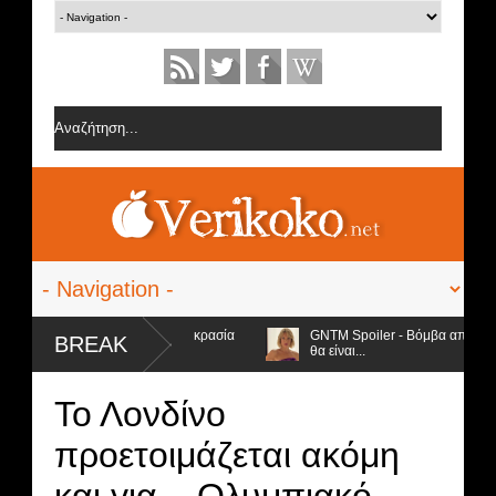
υχα και ανέβασε τη θερμοκρασία
GNTM Spoiler - Βόμβα από τη Βίκυ Καγιά
BREAK
θα είναι...
Το Λονδίνο
προετοιμάζεται ακόμη