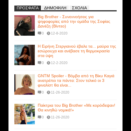
ΠΡΟΣΦΑΤΑ
ΔΗΜΟΦΙΛΗ
ΣΧΟΛΙΑ
Big Brother - Συνεννοήσεις για
ψηφοφορίες από την ομάδα της Σοφίας
Δανέζη (Βίντεο)
0
12-8-2020
Η Ειρήνη Στεργιανού έβαλε τα... μαύρα της
εσώρουχα και ανέβασε τη θερμοκρασία
στα ύψη
0
12-2-2020
GNTM Spoiler - Βόμβα από τη Βίκυ Καγιά
ανατρέπει τα πάντα: Στον τελικό οι 3
φιναλίστ θα είναι...
0
11-26-2020
Παίκτρια του Big Brother «Με κορόιδεψαν!
Θα κινηθώ νομικά!»
0
11-26-2020