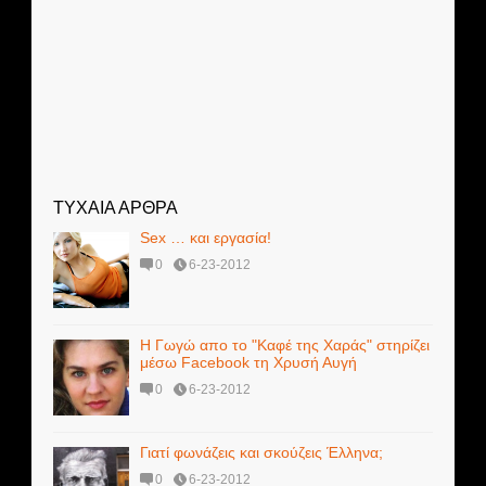
ΤΥΧΑΙΑ ΑΡΘΡΑ
Sex … και εργασία!
0
6-23-2012
H Γωγώ απο το "Καφέ της Χαράς" στηρίζει
μέσω Facebook τη Χρυσή Αυγή
0
6-23-2012
Γιατί φωνάζεις και σκούζεις Έλληνα;
0
6-23-2012