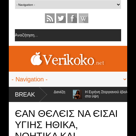
ες από την ομάδα της Σοφίας Δανέζη
Η Ειρήνη Στεργιανού έβαλε τα... μ
BREAK
στα ύψη
υποψήφιοι προς αποχώρηση και ο νικητής
ЄΑΝ ΘЄΛЄΙΣ ΝΑ ЄΙΣΑΙ
ΥΓΙΗΣ ΗΘΙΚΑ,