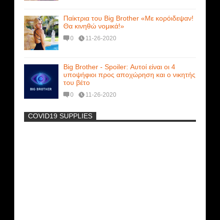
Παίκτρια του Big Brother «Με κορόιδεψαν!
Θα κινηθώ νομικά!»
0
11-26-2020
Big Brother - Spoiler: Αυτοί είναι οι 4
υποψήφιοι προς αποχώρηση και ο νικητής
του βέτο
0
11-26-2020
COVID19 SUPPLIES
-
Η Εύα Λάσκαρη Γυμνή Στο Θέατρο
(photos) +18
Μοναδικές Φωτό: Όταν η Άντζελα
Γκερέκου πόζαρε ολόγυμνη και καυτή!!!
[+18]