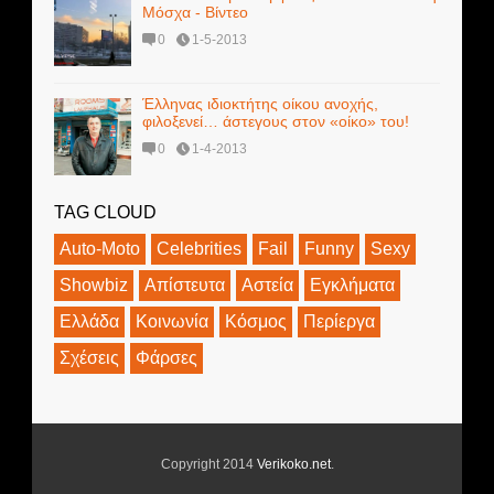
Μόσχα - Βίντεο
0
1-5-2013
Έλληνας ιδιοκτήτης οίκου ανοχής,
φιλοξενεί… άστεγους στον «οίκο» του!
0
1-4-2013
TAG CLOUD
Auto-Moto
Celebrities
Fail
Funny
Sexy
Showbiz
Απίστευτα
Αστεία
Εγκλήματα
Ελλάδα
Κοινωνία
Κόσμος
Περίεργα
Σχέσεις
Φάρσες
Copyright 2014
Verikoko.net
.