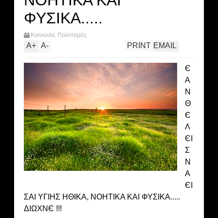
ΝΟΗΤΙΚΑ ΚΑΙ
ΦΥΣΙΚΑ.....
Κοινωνία
,
Πολιτισμός
A
+
A
-
PRINT
EMAIL
Є
Α
Ν
Θ
Є
Λ
ЄΙ
Σ
Ν
Α
ЄΙ
ΣΑΙ ΥΓΙΗΣ ΗΘΙΚΑ, ΝΟΗΤΙΚΑ ΚΑΙ ΦΥΣΙΚΑ.....
ΔΙΩΧΝЄ !!!