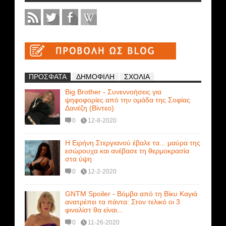
ΠΡΟΣΦΑΤΑ
ΔΗΜΟΦΙΛΗ
ΣΧΟΛΙΑ
Big Brother - Συνεννοήσεις για
ψηφοφορίες από την ομάδα της Σοφίας
Δανέζη (Βίντεο)
0
12-8-2020
Η Ειρήνη Στεργιανού έβαλε τα... μαύρα της
εσώρουχα και ανέβασε τη θερμοκρασία
στα ύψη
0
12-2-2020
GNTM Spoiler - Βόμβα από τη Βίκυ Καγιά
ανατρέπει τα πάντα: Στον τελικό οι 3
φιναλίστ θα είναι...
0
11-26-2020