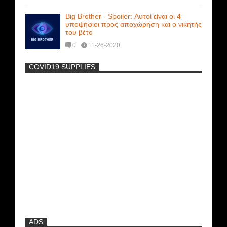
Big Brother - Spoiler: Αυτοί είναι οι 4
υποψήφιοι προς αποχώρηση και ο νικητής
του βέτο
0
11-26-2020
COVID19 SUPPLIES
-
Η Εύα Λάσκαρη Γυμνή Στο Θέατρο
(photos) +18
Μοναδικές Φωτό: Όταν η Άντζελα
Γκερέκου πόζαρε ολόγυμνη και καυτή!!!
[+18]
Ρωσίδες με μπικίνι πλακώθηκαν στις
σφαλιάρες έξω από την πισίνα
ADS