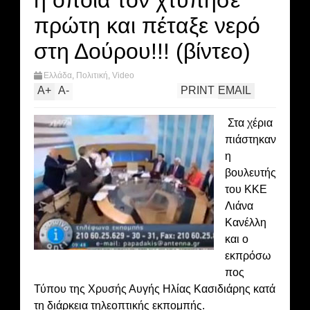
η οποία τον χτύπησε
πρώτη και πέταξε νερό
στη Δούρου!!! (βίντεο)
Ελλάδα
,
Πολιτική
,
Video
A
+
A
-
PRINT
EMAIL
Στα χέρια
πιάστηκαν
η
βουλευτής
του ΚΚΕ
Λιάνα
Κανέλλη
και ο
εκπρόσω
πος
Τύπου της Χρυσής Αυγής Ηλίας Κασιδιάρης κατά
τη διάρκεια τηλεοπτικής εκπομπής.