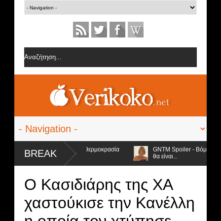
της εσώρουχα και ανέβασε τη θερμοκρασία
GNTM Spoiler - Βόμβα από τη 
BREAK
θα είναι...
Ο Κασιδιάρης της ΧΑ
χαστούκισε την Κανέλλη