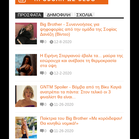
ΠΡΟΣΦΑΤΑ
ΔΗΜΟΦΙΛΗ
ΣΧΟΛΙΑ
Big Brother - Συνεννοήσεις για
ψηφοφορίες από την ομάδα της Σοφίας
Δανέζη (Βίντεο)
0
12-8-2020
Η Ειρήνη Στεργιανού έβαλε τα... μαύρα της
εσώρουχα και ανέβασε τη θερμοκρασία
στα ύψη
0
12-2-2020
GNTM Spoiler - Βόμβα από τη Βίκυ Καγιά
ανατρέπει τα πάντα: Στον τελικό οι 3
φιναλίστ θα είναι...
0
11-26-2020
Παίκτρια του Big Brother «Με κορόιδεψαν!
Θα κινηθώ νομικά!»
0
11-26-2020