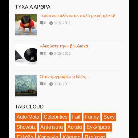
ΤΥΧΑΙΑ ΑΡΘΡΑ
Τεράστια ταλέντα σε πολύ μικρή ηλικία!
0
9-19-2011
«Ακούστε την» βινυλιακά
0
9-18-2011
Όταν ζωγραφίζει ο Θεός…
0
9-18-2011
TAG CLOUD
Auto-Moto
Celebrities
Fail
Funny
Sexy
Showbiz
Απίστευτα
Αστεία
Εγκλήματα
Ελλάδα
Κοινωνία
Κόσμος
Περίεργα