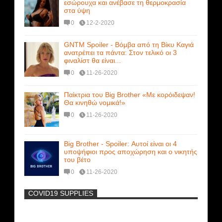
εσώρουχα και ανέβασε τη θερμοκρασία
στα ύψη
0
12-2-2020
GNTM Spoiler - Βόμβα από τη Βίκυ Καγιά
ανατρέπει τα πάντα: Στον τελικό οι 3
φιναλίστ θα είναι...
0
11-26-2020
Παίκτρια του Big Brother «Με κορόιδεψαν!
Θα κινηθώ νομικά!»
0
11-26-2020
Big Brother - Spoiler: Αυτοί είναι οι 4
υποψήφιοι προς αποχώρηση και ο νικητής
του βέτο
0
11-26-2020
COVID19 SUPPLIES
-
Η Εύα Λάσκαρη Γυμνή Στο Θέατρο
(photos) +18