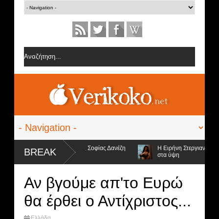
ψηφοφορίες από την ομάδα της Σοφίας Δανέζη
Η Ειρήνη Στεργιανού έβαλε
BREAK
στα ύψη
αι οι 4 υποψήφιοι προς αποχώρηση και ο νικητής
Αν βγούμε απ'τo Ευρώ
θα έρθει ο Αντίχριστος...
Ελλάδα