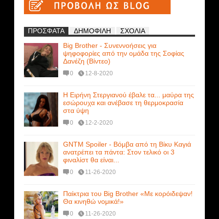
ΠΡΟΣΦΑΤΑ
ΔΗΜΟΦΙΛΗ
ΣΧΟΛΙΑ
Big Brother - Συνεννοήσεις για
ψηφοφορίες από την ομάδα της Σοφίας
Δανέζη (Βίντεο)
0
12-8-2020
Η Ειρήνη Στεργιανού έβαλε τα... μαύρα της
εσώρουχα και ανέβασε τη θερμοκρασία
στα ύψη
0
12-2-2020
GNTM Spoiler - Βόμβα από τη Βίκυ Καγιά
ανατρέπει τα πάντα: Στον τελικό οι 3
φιναλίστ θα είναι...
0
11-26-2020
Παίκτρια του Big Brother «Με κορόιδεψαν!
Θα κινηθώ νομικά!»
0
11-26-2020