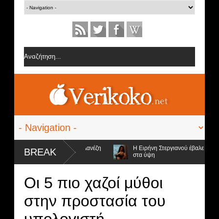
ς από την ομάδα της Σοφίας Δανέζη
Η Ειρήνη Στεργιανού έβαλε τα... μα
BREAK
στα ύψη
οψήφιοι προς αποχώρηση και ο νικητής
Οι 5 πιο χαζοί μύθοι
στην προστασία του