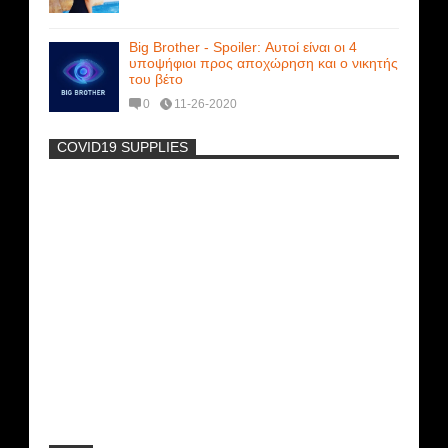
Big Brother - Spoiler: Αυτοί είναι οι 4
υποψήφιοι προς αποχώρηση και ο νικητής
του βέτο
0
11-26-2020
COVID19 SUPPLIES
-
Η Εύα Λάσκαρη Γυμνή Στο Θέατρο
(photos) +18
Μοναδικές Φωτό: Όταν η Άντζελα
Γκερέκου πόζαρε ολόγυμνη και καυτή!!!
[+18]
Πρωτότυπο σκάφος με θέα τον βυθό
(Video)