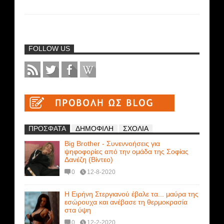
FOLLOW US
ΠΡΟΣΦΑΤΑ
ΔΗΜΟΦΙΛΗ
ΣΧΟΛΙΑ
Big Brother - Συνεννοήσεις για
ψηφοφορίες από την ομάδα της Σοφίας
Δανέζη (Βίντεο)
0
12-8-2020
Η Ειρήνη Στεργιανού έβαλε τα... μαύρα της
εσώρουχα και ανέβασε τη θερμοκρασία
στα ύψη
0
12-2-2020