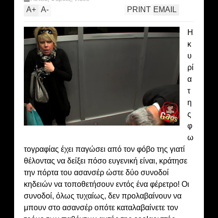
A
+
A
-
PRINT
EMAIL
H
κ
υ
ρί
α
τ
η
ς
φ
ω
τογραφίας έχει παγώσει από τον φόβο της γιατί
θέλοντας να δείξει πόσο ευγενική είναι, κράτησε
την πόρτα του ασανσέρ ώστε δύο συνοδοί
κηδειών να τοποθετήσουν εντός ένα φέρετρο! Οι
συνοδοί, όλως τυχαίως, δεν προλαβαίνουν να
μπουν στο ασανσέρ οπότε καταλαβαίνετε τον