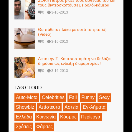
ΣΟΚ!! Γιατρός βίαζε τους ασθενείς του και
τους βιντεοσκοπόυσε με ρολόι-κάμερα
0
3-16-2013
Θα πάθετε πλάκα με αυτό το τραπέζι
(Video)
0
3-16-2013
Δείτε την Σ. Κουτσοσταμάτη να θηλάζει
δημόσια ως ένδειξη διαμαρτυρίας!
0
3-16-2013
TAG CLOUD
Auto-Moto
Celebrities
Fail
Funny
Sexy
Showbiz
Απίστευτα
Αστεία
Εγκλήματα
Ελλάδα
Κοινωνία
Κόσμος
Περίεργα
Σχέσεις
Φάρσες