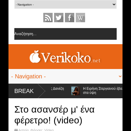
ίες από την ομάδα της Σοφίας Δανέζη
Η Ειρήνη Στεργιανού έβαλε τα...
BREAK
στα ύψη
 υποψήφιοι προς αποχώρηση και ο νικητής
Στο ασανσέρ μ' ένα
φέρετρο! (video)
Αστεία
,
Φάρσες
,
Video