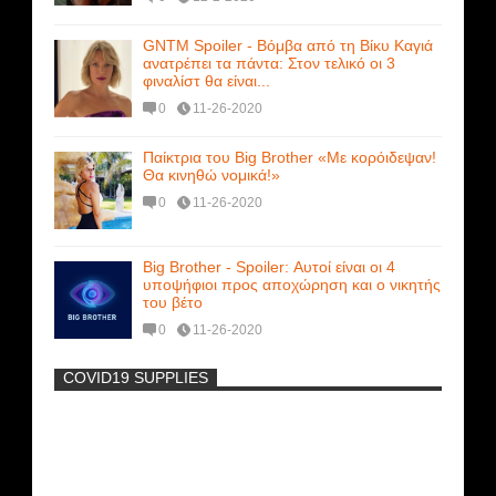
GNTM Spoiler - Βόμβα από τη Βίκυ Καγιά
ανατρέπει τα πάντα: Στον τελικό οι 3
φιναλίστ θα είναι...
0
11-26-2020
Παίκτρια του Big Brother «Με κορόιδεψαν!
Θα κινηθώ νομικά!»
0
11-26-2020
Big Brother - Spoiler: Αυτοί είναι οι 4
υποψήφιοι προς αποχώρηση και ο νικητής
του βέτο
0
11-26-2020
COVID19 SUPPLIES
-
Η Εύα Λάσκαρη Γυμνή Στο Θέατρο
(photos) +18