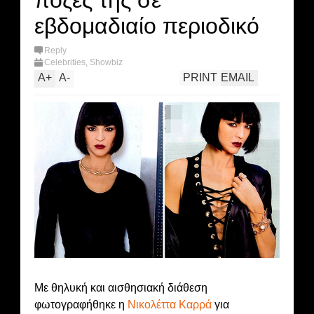
πόζες της σε
εβδομαδιαίο περιοδικό
Reply
Celebrities
,
Showbiz
A
+
A
-
PRINT
EMAIL
Με θηλυκή και αισθησιακή διάθεση
φωτογραφήθηκε η
Νικολέττα Καρρά
για