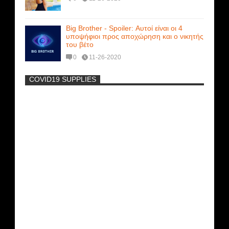
Big Brother - Spoiler: Αυτοί είναι οι 4
υποψήφιοι προς αποχώρηση και ο νικητής
του βέτο
0
11-26-2020
COVID19 SUPPLIES
-
Η Εύα Λάσκαρη Γυμνή Στο Θέατρο
(photos) +18
Μοναδικές Φωτό: Όταν η Άντζελα
Γκερέκου πόζαρε ολόγυμνη και καυτή!!!
[+18]
Ρωσίδες με μπικίνι πλακώθηκαν στις
σφαλιάρες έξω από την πισίνα