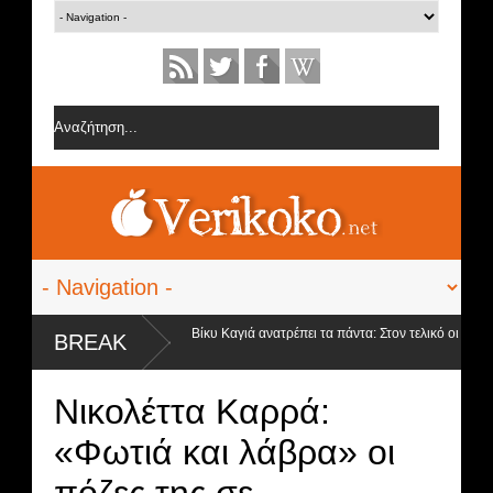
poiler - Βόμβα από τη Βίκυ Καγιά ανατρέπει τα πάντα: Στον τελικό οι 3 φιναλίστ
BREAK
...
Νικολέττα Καρρά:
«Φωτιά και λάβρα» οι