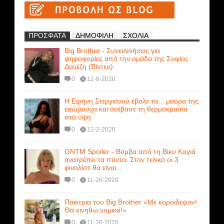
ΠΡΟΣΦΑΤΑ
ΔΗΜΟΦΙΛΗ
ΣΧΟΛΙΑ
Big Brother - Συνεννοήσεις για
ψηφοφορίες από την ομάδα της Σοφίας
Δανέζη (Βίντεο)
0
12-8-2020
Η Ειρήνη Στεργιανού έβαλε τα... μαύρα της
εσώρουχα και ανέβασε τη θερμοκρασία
στα ύψη
0
12-2-2020
GNTM Spoiler - Βόμβα από τη Βίκυ Καγιά
ανατρέπει τα πάντα: Στον τελικό οι 3
φιναλίστ θα είναι...
0
11-26-2020
Παίκτρια του Big Brother «Με κορόιδεψαν!
Θα κινηθώ νομικά!»
0
11-26-2020