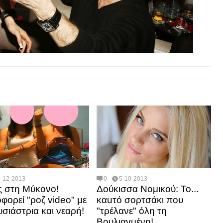
5-12-2013
0
5-10-2013
 στη Μύκονο!
Δούκισσα Νομικού: Το...
φορεί "ροζ video" με
καuτό σορτσάκι που
σιάστρια και νεαρή!
"τρέλανε" όλη τη
Βουλιαγμένη!