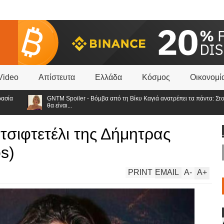
Video
Απίστευτα
Ελλάδα
Κόσμος
Οικονομί
GNTM Spoiler - Βόμβα από τη Βίκυ Καγιά ανατρέπει τα πάντα: Στον τελικό οι 3 φ
θα είναι...
 τσιφτετέλι της Δήμητρας
s)
PRINT
EMAIL
A
-
A
+