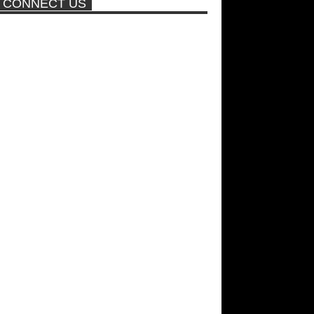
CONNECT US
πισίνα
Μοναδικές Φωτό: Όταν η Άντζελα
Γκερέκου πόζαρε ολόγυμνη και
καυτή!!! [+18]
ΑΘΗΝΑ ΩΝΑΣΗ: Στη Βραζιλία
γράφουν ότι δεν θα περπατήσει
ποτέ ξανά!