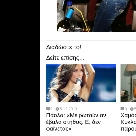
Διαδώστε το!
Δείτε επίσης...
0
5-12-2013
0
Πάολα: «Με ρωτούν αν
Χαμός
έβαλα στήθος. Ε, δεν
Κυκλο
φαίνεται;»
παρου