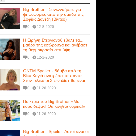
Big Brother - Συνεννοήσεις για
ψηφοφορίες από την ομάδα της
Σοφίας Δανέζη (Βίντεο)
0
12-8-2020
Η Ειρήνη Στεργιανού έβαλε τα...
μαύρα της εσώρουχα και ανέβασε
τη θερμοκρασία στα ύψη
0
12-2-2020
GNTM Spoiler - Βόμβα από τη
Βίκυ Καγιά ανατρέπει τα πάντα:
Στον τελικό οι 3 φιναλίστ θα είναι...
0
11-26-2020
Παίκτρια του Big Brother «Με
κορόιδεψαν! Θα κινηθώ νομικά!»
0
11-26-2020
Big Brother - Spoiler: Αυτοί είναι οι