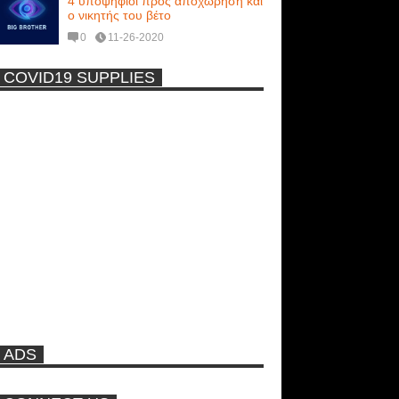
4 υποψήφιοι προς αποχώρηση και
ο νικητής του βέτο
0
11-26-2020
COVID19 SUPPLIES
-
Η Εύα Λάσκαρη Γυμνή Στο
Θέατρο (photos) +18
Νέα ταινία της "Sirina" με
πρωταγωνίστρια τη Τζούλια...
Πρωτότυπο σκάφος με θέα τον
βυθό (Video)
ADS
Ρωσίδες με μπικίνι πλακώθηκαν
στις σφαλιάρες έξω από την