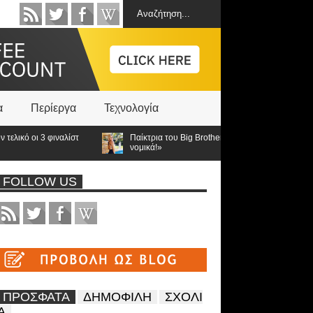
α
Περίεργα
Τεχνολογία
ιναλίστ
Παίκτρια του Big Brother «Με κορόιδεψαν! Θα κινηθώ
νομικά!»
FOLLOW US
ΠΡΟΣΦΑΤΑ
ΔΗΜΟΦΙΛΗ
ΣΧΟΛΙ
Α