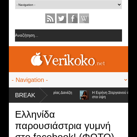
φορίες από την ομάδα της Σοφίας Δανέζη
Η Ειρήνη Στεργιανού έβαλε τα.
BREAK
στα ύψη
 4 υποψήφιοι προς αποχώρηση και ο νικητής
Ελληνίδα
παρουσιάστρια γυμνή