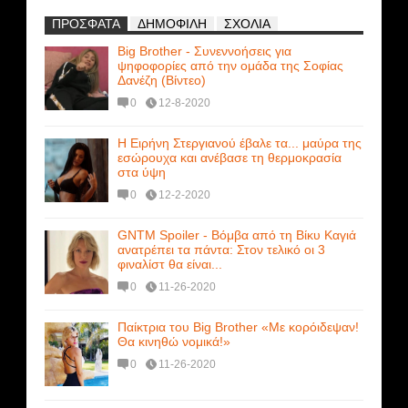
ΠΡΟΣΦΑΤΑ
ΔΗΜΟΦΙΛΗ
ΣΧΟΛΙΑ
Big Brother - Συνεννοήσεις για
ψηφοφορίες από την ομάδα της Σοφίας
Δανέζη (Βίντεο)
0
12-8-2020
Η Ειρήνη Στεργιανού έβαλε τα... μαύρα της
εσώρουχα και ανέβασε τη θερμοκρασία
στα ύψη
0
12-2-2020
GNTM Spoiler - Βόμβα από τη Βίκυ Καγιά
ανατρέπει τα πάντα: Στον τελικό οι 3
φιναλίστ θα είναι...
0
11-26-2020
Παίκτρια του Big Brother «Με κορόιδεψαν!
Θα κινηθώ νομικά!»
0
11-26-2020