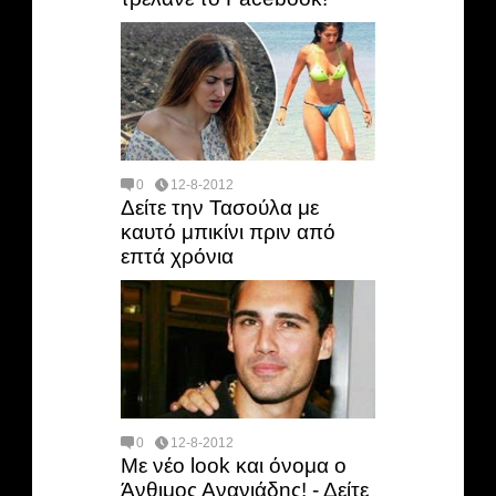
0
12-8-2012
Δείτε την Τασούλα με
καυτό μπικίνι πριν από
επτά χρόνια
0
12-8-2012
Με νέο look και όνομα ο
Άνθιμος Ανανιάδης! - Δείτε