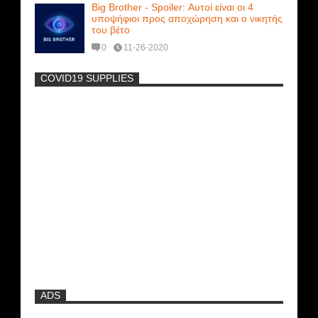
Big Brother - Spoiler: Αυτοί είναι οι 4
υποψήφιοι προς αποχώρηση και ο νικητής
του βέτο
0
11-26-2020
COVID19 SUPPLIES
-
Η Εύα Λάσκαρη Γυμνή Στο Θέατρο
(photos) +18
Big Brother - Συνεννοήσεις για
ψηφοφορίες από την ομάδα της Σοφίας
Δανέζη (Βίντεο)
Νέα ταινία της "Sirina" με
πρωταγωνίστρια τη Τζούλια...
ADS
Πρωτότυπο σκάφος με θέα τον βυθό