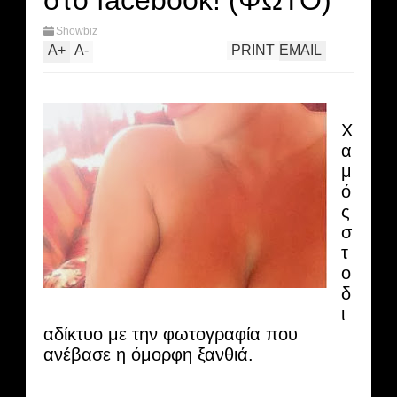
στο faceboοk! (ΦΩΤΟ)
Showbiz
A
+
A
-
PRINT
EMAIL
Χ
α
μ
ό
ς
σ
τ
ο
δ
ι
αδίκτυο με την φωτογραφία που
ανέβασε η όμορφη ξανθιά.