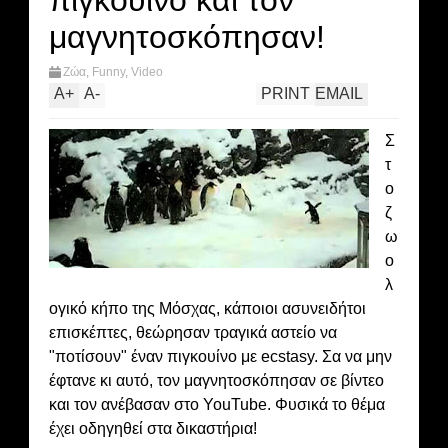
πιγκουίνο και τον
μαγνητοσκόπησαν!
Ζώα
,
Funny
,
Video
A
+
A
-
PRINT
EMAIL
Σ
τ
ο
ζ
ω
ο
λ
ογικό κήπο της Μόσχας, κάποιοι ασυνειδήτοι
επισκέπτες, θεώρησαν τραγικά αστείο να
"ποτίσουν" έναν πιγκουίνο με ecstasy. Σα να μην
έφτανε κι αυτό, τον μαγνητοσκόπησαν σε βίντεο
και τον ανέβασαν στο YouTube. Φυσικά το θέμα
έχει οδηγηθεί στα δικαστήρια!