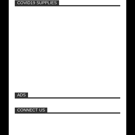
COVID19 SUPPLIES
-
Η Εύα Λάσκαρη Γυμνή Στο Θέατρο
(photos) +18
Μοναδικές Φωτό: Όταν η Άντζελα
Γκερέκου πόζαρε ολόγυμνη και καυτή!!!
[+18]
Νέα ταινία της "Sirina" με
πρωταγωνίστρια τη Τζούλια...
ADS
Πρωτότυπο σκάφος με θέα τον βυθό
(Video)
CONNECT US