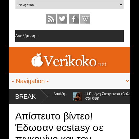
ες από την ομάδα της Σοφίας Δανέζη
Η Ειρήνη Στεργιανού έβαλε τα... μ
BREAK
στα ύψη
ποψήφιοι προς αποχώρηση και ο νικητής
Απίστευτο βίντεο!
Έδωσαν ecstasy σε