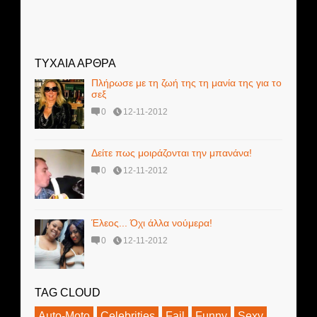
ΤΥΧΑΙΑ ΑΡΘΡΑ
Πλήρωσε με τη ζωή της τη μανία της για το
σεξ
0
12-11-2012
Δείτε πως μοιράζονται την μπανάνα!
0
12-11-2012
Έλεος... Όχι άλλα νούμερα!
0
12-11-2012
TAG CLOUD
Auto-Moto
Celebrities
Fail
Funny
Sexy