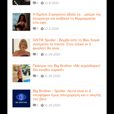
0
12-8-2020
Η Ειρήνη Στεργιανού έβαλε τα... μαύρα της
εσώρουχα και ανέβασε τη θερμοκρασία
στα ύψη
0
12-2-2020
GNTM Spoiler - Βόμβα από τη Βίκυ Καγιά
ανατρέπει τα πάντα: Στον τελικό οι 3
φιναλίστ θα είναι...
0
11-26-2020
Παίκτρια του Big Brother «Με κορόιδεψαν!
Θα κινηθώ νομικά!»
0
11-26-2020
Big Brother - Spoiler: Αυτοί είναι οι 4
υποψήφιοι προς αποχώρηση και ο νικητής
του βέτο
0
11-26-2020