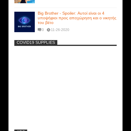
Big Brother - Spoiler: Αυτοί είναι οι 4
υποψήφιοι προς αποχώρηση και ο νικητής
του βέτο
0
11-26-2020
COVID19 SUPPLIES
-
Η Εύα Λάσκαρη Γυμνή Στο Θέατρο
(photos) +18
Μοναδικές Φωτό: Όταν η Άντζελα
Γκερέκου πόζαρε ολόγυμνη και καυτή!!!
[+18]
Ρωσίδες με μπικίνι πλακώθηκαν στις
σφαλιάρες έξω από την πισίνα