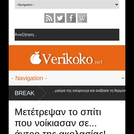
 Ειρήνη Στεργιανού έβαλε τα... μαύρα της εσώρουχα και ανέβασε τη θερμοκρασία
BREAK
τα ύψη
Μετέτρεψαν το σπίτι
που νοίκιασαν σε...