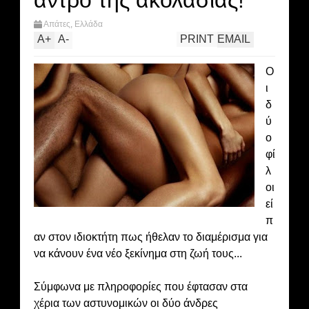
άντρο της ακολασίας!
Απάτες
,
Ελλάδα
A
+
A
-
PRINT
EMAIL
Ο
ι
δ
ύ
ο
φί
λ
οι
εί
π
αν στον ιδιοκτήτη πως ήθελαν το διαμέρισμα για
να κάνουν ένα νέο ξεκίνημα στη ζωή τους...
Σύμφωνα με πληροφορίες που έφτασαν στα
χέρια των αστυνομικών οι δύο άνδρες