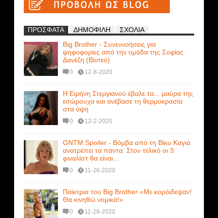
ΠΡΟΣΦΑΤΑ
ΔΗΜΟΦΙΛΗ
ΣΧΟΛΙΑ
Big Brother - Συνεννοήσεις για
ψηφοφορίες από την ομάδα της Σοφίας
Δανέζη (Βίντεο)
0
12-8-2020
Η Ειρήνη Στεργιανού έβαλε τα... μαύρα της
εσώρουχα και ανέβασε τη θερμοκρασία
στα ύψη
0
12-2-2020
GNTM Spoiler - Βόμβα από τη Βίκυ Καγιά
ανατρέπει τα πάντα: Στον τελικό οι 3
φιναλίστ θα είναι...
0
11-26-2020
Παίκτρια του Big Brother «Με κορόιδεψαν!
Θα κινηθώ νομικά!»
0
11-26-2020