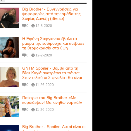
Big Brother - Συνεννοήσεις για
ψηφοφορίες από την ομάδα της
Σοφίας Δανέζη (Βίντεο)
0
12-8-2020
Η Ειρήνη Στεργιανού έβαλε τα...
μαύρα της εσώρουχα και ανέβασε
τη θερμοκρασία στα ύψη
0
12-2-2020
GNTM Spoiler - Βόμβα από τη
Βίκυ Καγιά ανατρέπει τα πάντα:
Στον τελικό οι 3 φιναλίστ θα είναι...
0
11-26-2020
Παίκτρια του Big Brother «Με
κορόιδεψαν! Θα κινηθώ νομικά!»
0
11-26-2020
Big Brother - Spoiler: Αυτοί είναι οι