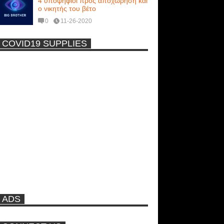
4 υποψήφιοι προς αποχώρηση και
ο νικητής του βέτο
0
11-26-2020
COVID19 SUPPLIES
-
Η Εύα Λάσκαρη Γυμνή Στο
Θέατρο (photos) +18
Μοναδικές Φωτό: Όταν η Άντζελα
Γκερέκου πόζαρε ολόγυμνη και
καυτή!!! [+18]
Ρωσίδες με μπικίνι πλακώθηκαν
στις σφαλιάρες έξω από την
πισίνα
ADS
ΑΘΗΝΑ ΩΝΑΣΗ: Στη Βραζιλία
γράφουν ότι δεν θα περπατήσει