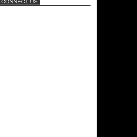
CONNECT US
ποτέ ξανά!
Σεξ στον αέρα θα κάνει η
Βραζιλιάνα που πούλησε σε
δημοπρασία την παρθενία της
Νέα ταινία της "Sirina" με
πρωταγωνίστρια τη Τζούλια...