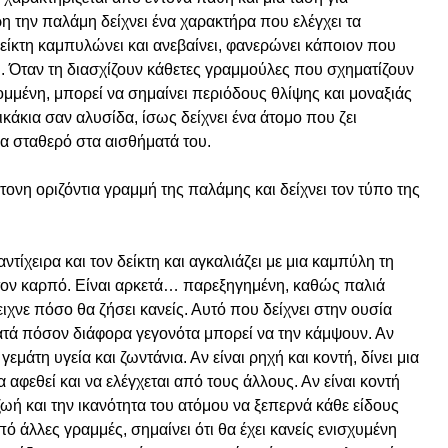
ρη την παλάμη δείχνει ένα χαρακτήρα που ελέγχει τα
είκτη καμπυλώνει και ανεβαίνει, φανερώνει κάποιον που
ου. Όταν τη διασχίζουν κάθετες γραμμούλες που σχηματίζουν
ομμένη, μπορεί να σημαίνει περιόδους θλίψης και μοναξιάς
ικάκια σαν αλυσίδα, ίσως δείχνει ένα άτομο που ζει
ρα σταθερό στα αισθήματά του.
τονη οριζόντια γραμμή της παλάμης και δείχνει τον τύπο της
τίχειρα και τον δείκτη και αγκαλιάζει με μια καμπύλη τη
 τον καρπό. Είναι αρκετά… παρεξηγημένη, καθώς παλιά
ειχνε πόσο θα ζήσει κανείς. Αυτό που δείχνει στην ουσία
κατά πόσον διάφορα γεγονότα μπορεί να την κάμψουν. Αν
γεμάτη υγεία και ζωντάνια. Αν είναι ρηχή και κοντή, δίνει μια
α αφεθεί και να ελέγχεται από τους άλλους. Αν είναι κοντή
 ζωή και την ικανότητα του ατόμου να ξεπερνά κάθε είδους
ό άλλες γραμμές, σημαίνει ότι θα έχει κανείς ενισχυμένη