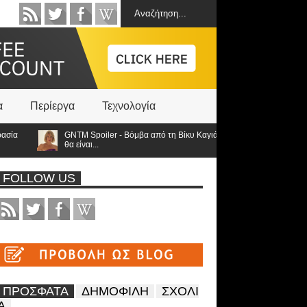
α
Περίεργα
Τεχνολογία
GNTM Spoiler - Βόμβα από τη Βίκυ Καγιά ανατρέπει τα πάντα: Στον τελι
θα είναι...
FOLLOW US
ΠΡΟΣΦΑΤΑ
ΔΗΜΟΦΙΛΗ
ΣΧΟΛΙ
Α