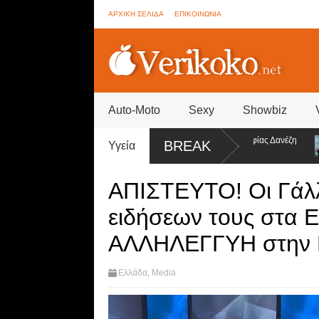
ΑΡΧΙΚΗ ΣΕΛΙΔΑ
ΕΠΙΚΟΙΝΩΝΙΑ
Auto-Moto
Sexy
Showbiz
Brother - Συνεννοήσεις για ψηφοφορίες από την ομάδα της Σοφίας Δανέζη
BREAK
Υγεία
εο)
ΑΠΙΣΤΕΥΤΟ! Οι Γάλλ
ειδήσεων τους στα
ΑΛΛΗΛΕΓΓΥΗ στην Ε
Ελλάδα
,
Media