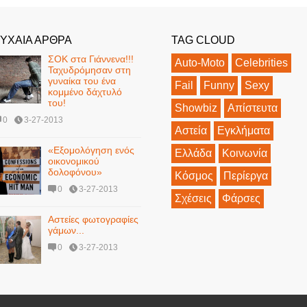
ΥΧΑΙΑ ΑΡΘΡΑ
TAG CLOUD
ΣΟΚ στα Γιάννενα!!!
Auto-Moto
Celebrities
Ταχυδρόμησαν στη
γυναίκα του ένα
Fail
Funny
Sexy
κομμένο δάχτυλό
του!
Showbiz
Απίστευτα
0
3-27-2013
Αστεία
Εγκλήματα
«Εξομολόγηση ενός
Ελλάδα
Κοινωνία
οικονομικού
δολοφόνου»
Κόσμος
Περίεργα
0
3-27-2013
Σχέσεις
Φάρσες
Αστείες φωτογραφίες
γάμων...
0
3-27-2013