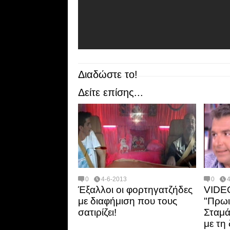
Διαδώστε το!
Δείτε επίσης...
0
4-6-2013
0
Έξαλλοι οι φορτηγατζήδες
VIDEO
με διαφήμιση που τους
"Πρωι
σατιρίζει!
Σταμά
με τη