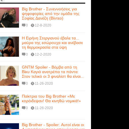
Big Brother - Συνεννοήσεις για
ψηφοφορίες από την ομάδα της
Σοφίας Δανέζη (Βίντεο)
0
12-8-2020
Η Ειρήνη Στεργιανού έβαλε τα...
μαύρα της εσώρουχα και ανέβασε
τη θερμοκρασία στα ύψη
0
12-2-2020
GNTM Spoiler - Βόμβα από τη
Βίκυ Καγιά ανατρέπει τα πάντα:
Στον τελικό οι 3 φιναλίστ θα είναι...
0
11-26-2020
Παίκτρια του Big Brother «Με
κορόιδεψαν! Θα κινηθώ νομικά!»
0
11-26-2020
Big Brother - Spoiler: Αυτοί είναι οι