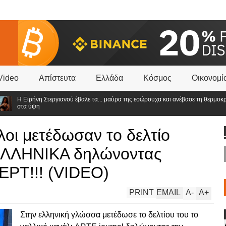
Video
Απίστευτα
Ελλάδα
Κόσμος
Οικονομί
Η Ειρήνη Στεργιανού έβαλε τα... μαύρα της εσώρουχα και ανέβασε τη θερμοκρασία
στα ύψη
οι μετέδωσαν το δελτίο
 ΕΛΛΗΝΙΚΑ δηλώνοντας
ΡΤ!!! (VIDEO)
PRINT
EMAIL
A
-
A
+
Στην ελληνική γλώσσα μετέδωσε το δελτίου του το