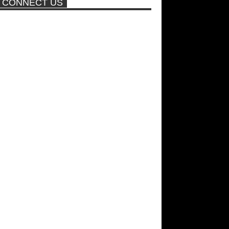
CONNECT US
πισίνα
Μοναδικές Φωτό: Όταν η Άντζελα
Γκερέκου πόζαρε ολόγυμνη και
καυτή!!! [+18]
ΑΘΗΝΑ ΩΝΑΣΗ: Στη Βραζιλία
γράφουν ότι δεν θα περπατήσει
ποτέ ξανά!