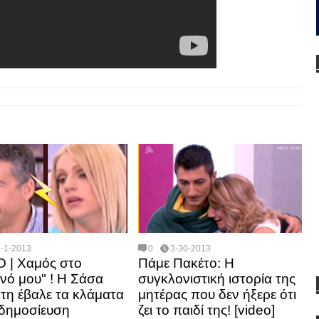
4-1-2013
0
3-30-2013
 | Χαμός στο
Πάμε Πακέτο: Η
νό μου" ! Η Σάσα
συγκλονιστική ιστορία της
τη έβαλε τα κλάματα
μητέρας που δεν ήξερε ότι
 δημοσίευση
ζει το παιδί της! [video]