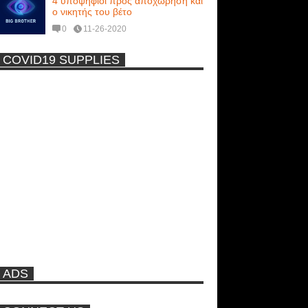
4 υποψήφιοι προς αποχώρηση και
ο νικητής του βέτο
0
11-26-2020
COVID19 SUPPLIES
-
Η Εύα Λάσκαρη Γυμνή Στο
Θέατρο (photos) +18
Νέα ταινία της "Sirina" με
πρωταγωνίστρια τη Τζούλια...
Πρωτότυπο σκάφος με θέα τον
βυθό (Video)
ADS
Ρωσίδες με μπικίνι πλακώθηκαν
στις σφαλιάρες έξω από την