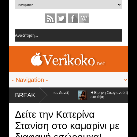
ορίες από την ομάδα της Σοφίας Δανέζη
Η Ειρήνη Στεργιανού έβαλε τα..
BREAK
στα ύψη
 4 υποψήφιοι προς αποχώρηση και ο νικητής
Δείτε την Κατερίνα
Στανίση στο καμαρίνι με