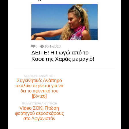
0
10-1-2013
ΔΕΙΤΕ! Η Γωγώ από το
Καφέ της Χαράς με μαγιό!
ΝΕΌΤΕΡΗ ΑΝΆΡΤΗΣΗ
Συγκινητικό: Ανάπηρο
σκυλάκι σέρνεται για να
δει το αφεντικό του
[βίντεο]
ΠΑΛΑΙΌΤΕΡΗ ΑΝΆΡΤΗΣΗ
Video ΣΟΚ! Πτώση
φορτηγού αεροσκάφους
στο Αφγανιστάν