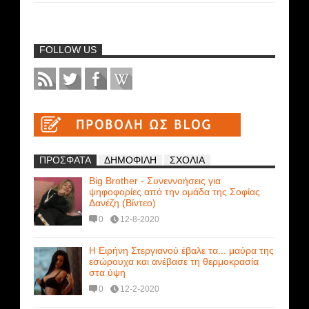
FOLLOW US
ΠΡΟΣΦΑΤΑ
ΔΗΜΟΦΙΛΗ
ΣΧΟΛΙΑ
Big Brother - Συνεννοήσεις για
ψηφοφορίες από την ομάδα της Σοφίας
Δανέζη (Βίντεο)
0
12-8-2020
Η Ειρήνη Στεργιανού έβαλε τα... μαύρα της
εσώρουχα και ανέβασε τη θερμοκρασία
στα ύψη
0
12-2-2020