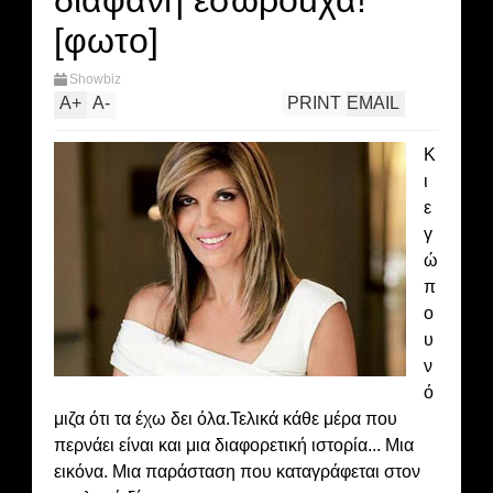
διαφανή εσώρouχα!
[φωτο]
Showbiz
A
+
A
-
PRINT
EMAIL
Κ
ι
ε
γ
ώ
π
ο
υ
ν
ό
μιζα ότι τα έχω δει όλα.Τελικά κάθε μέρα που
περνάει είναι και μια διαφορετική ιστορία... Μια
εικόνα. Μια παράσταση που καταγράφεται στον