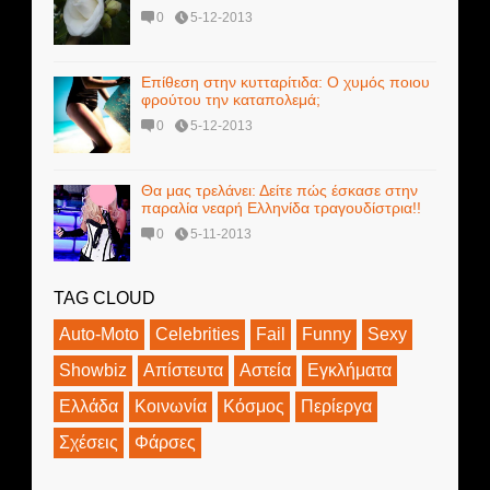
0
5-12-2013
Επίθεση στην κυτταρίτιδα: Ο χυμός ποιου
φρούτου την καταπολεμά;
0
5-12-2013
Θα μας τρελάνει: Δείτε πώς έσκασε στην
παραλία νεαρή Ελληνίδα τραγουδίστρια!!
0
5-11-2013
TAG CLOUD
Auto-Moto
Celebrities
Fail
Funny
Sexy
Showbiz
Απίστευτα
Αστεία
Εγκλήματα
Ελλάδα
Κοινωνία
Κόσμος
Περίεργα
Σχέσεις
Φάρσες