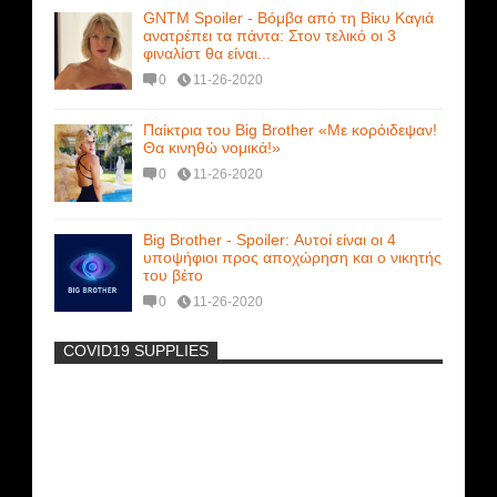
GNTM Spoiler - Βόμβα από τη Βίκυ Καγιά
ανατρέπει τα πάντα: Στον τελικό οι 3
φιναλίστ θα είναι...
0
11-26-2020
Παίκτρια του Big Brother «Με κορόιδεψαν!
Θα κινηθώ νομικά!»
0
11-26-2020
Big Brother - Spoiler: Αυτοί είναι οι 4
υποψήφιοι προς αποχώρηση και ο νικητής
του βέτο
0
11-26-2020
COVID19 SUPPLIES
-
Η Εύα Λάσκαρη Γυμνή Στο Θέατρο
(photos) +18
Μοναδικές Φωτό: Όταν η Άντζελα