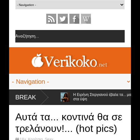
ς Δανέζη
Η Ειρήνη Στεργιανού έβαλε τα... μαύρα της εσώρουχα και ανέβ
BREAK
στα ύψη
 ο νικητής
Αυτά τα... κοντινά θα σε
τρελάνουν!... (hot pics)
18+
,
Κορίτσια
,
Sexy