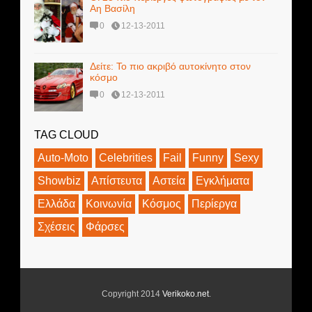
Αη Βασίλη
0
12-13-2011
Δείτε: Το πιο ακριβό αυτοκίνητο στον
κόσμο
0
12-13-2011
TAG CLOUD
Auto-Moto
Celebrities
Fail
Funny
Sexy
Showbiz
Απίστευτα
Αστεία
Εγκλήματα
Ελλάδα
Κοινωνία
Κόσμος
Περίεργα
Σχέσεις
Φάρσες
Copyright 2014
Verikoko.net
.