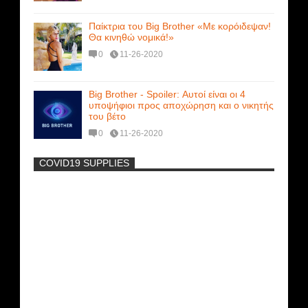
Παίκτρια του Big Brother «Με κορόιδεψαν!
Θα κινηθώ νομικά!»
0
11-26-2020
Big Brother - Spoiler: Αυτοί είναι οι 4
υποψήφιοι προς αποχώρηση και ο νικητής
του βέτο
0
11-26-2020
COVID19 SUPPLIES
-
Η Εύα Λάσκαρη Γυμνή Στο Θέατρο
(photos) +18
Νέα ταινία της "Sirina" με
πρωταγωνίστρια τη Τζούλια...