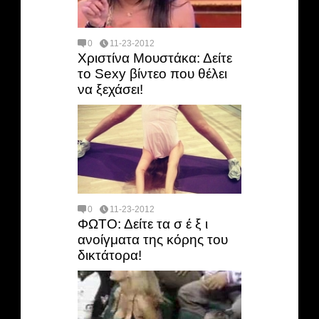
0
11-23-2012
Χριστίνα Μουστάκα: Δείτε
το Sexy βίντεο που θέλει
να ξεχάσει!
0
11-23-2012
ΦΩΤΟ: Δείτε τα σ έ ξ ι
ανοίγματα της κόρης του
δικτάτορα!