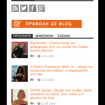
ΠΡΟΣΦΑΤΑ
ΔΗΜΟΦΙΛΗ
ΣΧΟΛΙΑ
Big Brother - Συνεννοήσεις για
ψηφοφορίες από την ομάδα της Σοφίας
Δανέζη (Βίντεο)
0
12-8-2020
Η Ειρήνη Στεργιανού έβαλε τα... μαύρα της
εσώρουχα και ανέβασε τη θερμοκρασία
στα ύψη
0
12-2-2020
GNTM Spoiler - Βόμβα από τη Βίκυ Καγιά
ανατρέπει τα πάντα: Στον τελικό οι 3
φιναλίστ θα είναι...
0
11-26-2020