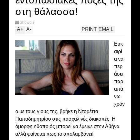
εντυπωσιακές πόζες της
στη θάλασσα!
Showbiz
A
+
A
-
PRINT
EMAIL
Ευκ
αιρί
α να
περ
άσει
παρ
απά
νω
χρόν
ο με τους γιους της, βρήκε η Ντορέττα
Παπαδημητρίου στις πασχαλινές διακοπές. Η
όμορφη ηθοποιός μπορεί να έμεινε στην Αθήνα
αλλά φαίνεται πως το απολαμβάνει!