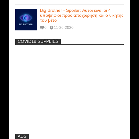
Big Brother - Spoiler: Αυτοί είναι οι 4
υποψήφιοι προς αποχώρηση και ο νικητής
του βέτο
0
11-26-2020
COVID19 SUPPLIES
-
Η Εύα Λάσκαρη Γυμνή Στο Θέατρο
(photos) +18
Μοναδικές Φωτό: Όταν η Άντζελα
Γκερέκου πόζαρε ολόγυμνη και καυτή!!!
[+18]
Πρωτότυπο σκάφος με θέα τον βυθό
(Video)
ADS