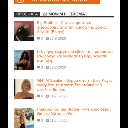
ΠΡΟΣΦΑΤΑ
ΔΗΜΟΦΙΛΗ
ΣΧΟΛΙΑ
Big Brother - Συνεννοήσεις για
ψηφοφορίες από την ομάδα της Σοφίας
Δανέζη (Βίντεο)
0
12-8-2020
Η Ειρήνη Στεργιανού έβαλε τα... μαύρα της
εσώρουχα και ανέβασε τη θερμοκρασία
στα ύψη
0
12-2-2020
GNTM Spoiler - Βόμβα από τη Βίκυ Καγιά
ανατρέπει τα πάντα: Στον τελικό οι 3
φιναλίστ θα είναι...
0
11-26-2020
Παίκτρια του Big Brother «Με κορόιδεψαν!
Θα κινηθώ νομικά!»
0
11-26-2020