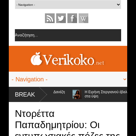
 από την ομάδα της Σοφίας Δανέζη
Η Ειρήνη Στεργιανού έβαλε τα... μαύ
BREAK
στα ύψη
ψήφιοι προς αποχώρηση και ο νικητής
Ντορέττα
Παπαδημητρίου: Οι