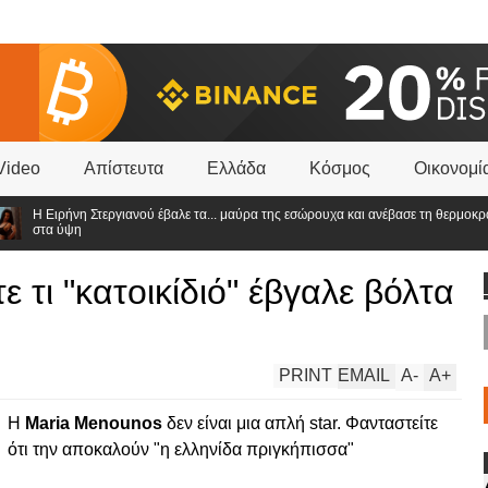
Video
Απίστευτα
Ελλάδα
Κόσμος
Οικονομί
ήνη Στεργιανού έβαλε τα... μαύρα της εσώρουχα και ανέβασε τη θερμοκρασία
ψη
ε τι "κατοικίδιό" έβγαλε βόλτα
PRINT
EMAIL
A
-
A
+
Η
Maria Menounos
δεν είναι μια απλή star. Φανταστείτε
ότι την αποκαλούν "η ελληνίδα πριγκήπισσα"