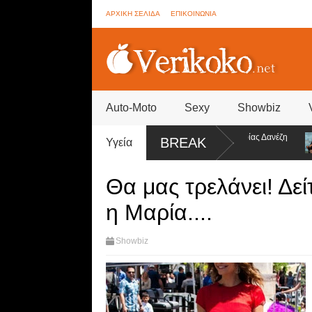
ΑΡΧΙΚΗ ΣΕΛΙΔΑ
ΕΠΙΚΟΙΝΩΝΙΑ
Auto-Moto
Sexy
Showbiz
 - Συνεννοήσεις για ψηφοφορίες από την ομάδα της Σοφίας Δανέζη
Η Ειρ
BREAK
Υγεία
στα ύ
Θα μας τρελάνει! Δείτ
η Μαρία....
Showbiz