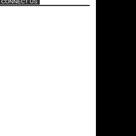
CONNECT US
πισίνα
Νέα ταινία της "Sirina" με
πρωταγωνίστρια τη Τζούλια...
ΑΘΗΝΑ ΩΝΑΣΗ: Στη Βραζιλία
γράφουν ότι δεν θα περπατήσει
ποτέ ξανά!