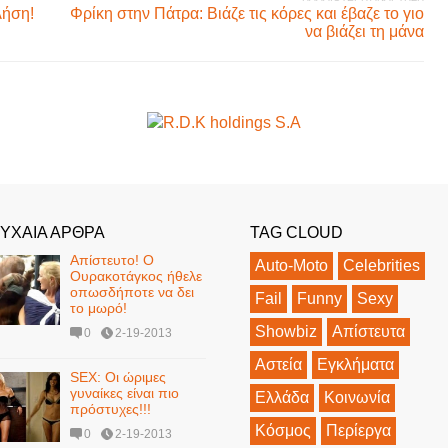
λήση!
Φρίκη στην Πάτρα: Βιάζε τις κόρες και έβαζε το γιο
να βιάζει τη μάνα
ΥΧΑΙΑ ΑΡΘΡΑ
TAG CLOUD
Απίστευτο! Ο
Auto-Moto
Celebrities
Ουρακοτάγκος ήθελε
οπωσδήποτε να δει
Fail
Funny
Sexy
το μωρό!
Showbiz
Απίστευτα
0
2-19-2013
Αστεία
Εγκλήματα
SEX: Οι ώριμες
γυναίκες είναι πιο
Ελλάδα
Κοινωνία
πρόστυχες!!!
Κόσμος
Περίεργα
0
2-19-2013