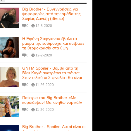
Big Brother - Συνεννοήσεις για
ψηφοφορίες από την ομάδα της
Σοφίας Δανέζη (Βίντεο)
0
12-8-2020
Η Ειρήνη Στεργιανού έβαλε τα...
μαύρα της εσώρουχα και ανέβασε
τη θερμοκρασία στα ύψη
0
12-2-2020
GNTM Spoiler - Βόμβα από τη
Βίκυ Καγιά ανατρέπει τα πάντα:
Στον τελικό οι 3 φιναλίστ θα είναι...
0
11-26-2020
Παίκτρια του Big Brother «Με
κορόιδεψαν! Θα κινηθώ νομικά!»
0
11-26-2020
Big Brother - Spoiler: Αυτοί είναι οι