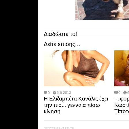
Διαδώστε το!
Δείτε επίσης...
0
6-6-2013
0
Η Ελιζαμπέτα Κανάλις έχει
Τι φο
την πιο... γενναία πίσω
Κωστί
κίνηση
Τίποτ
ΝΕΌΤΕΡΗ ΑΝΆΡΤΗΣΗ