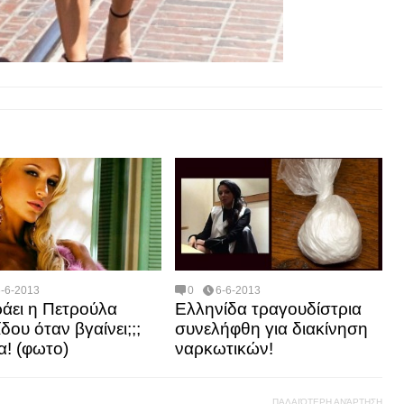
6-6-2013
0
6-6-2013
ράει η Πετρούλα
Ελληνίδα τραγουδίστρια
δου όταν βγαίνει;;;
συνελήφθη για διακίνηση
α! (φωτο)
ναρκωτικών!
ΠΑΛΑΙΌΤΕΡΗ ΑΝΆΡΤΗΣΗ