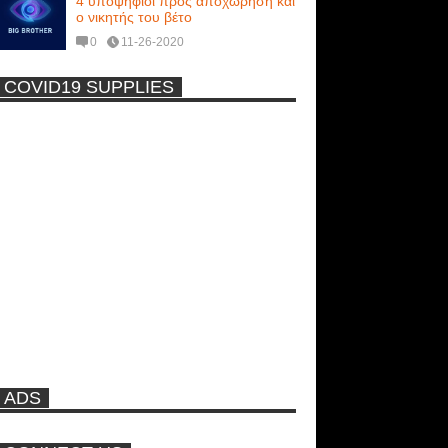
4 υποψήφιοι προς αποχώρηση και
ο νικητής του βέτο
0
11-26-2020
COVID19 SUPPLIES
-
Η Εύα Λάσκαρη Γυμνή Στο
Θέατρο (photos) +18
Μοναδικές Φωτό: Όταν η Άντζελα
Γκερέκου πόζαρε ολόγυμνη και
καυτή!!! [+18]
Πρωτότυπο σκάφος με θέα τον
βυθό (Video)
ADS
Ρωσίδες με μπικίνι πλακώθηκαν
στις σφαλιάρες έξω από την