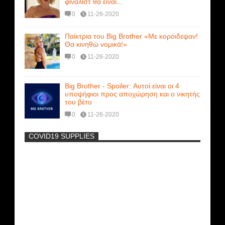
φιναλίστ θα είναι...
0
11-26-2020
Παίκτρια του Big Brother «Με κορόιδεψαν!
Θα κινηθώ νομικά!»
0
11-26-2020
Big Brother - Spoiler: Αυτοί είναι οι 4
υποψήφιοι προς αποχώρηση και ο νικητής
του βέτο
0
11-26-2020
COVID19 SUPPLIES
-
Η Εύα Λάσκαρη Γυμνή Στο Θέατρο
(photos) +18
Μοναδικές Φωτό: Όταν η Άντζελα
Γκερέκου πόζαρε ολόγυμνη και καυτή!!!
[+18]