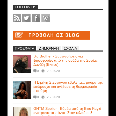
FOLLOW US
ΠΡΟΣΦΑΤΑ
ΔΗΜΟΦΙΛΗ
ΣΧΟΛΙΑ
Big Brother - Συνεννοήσεις για
ψηφοφορίες από την ομάδα της Σοφίας
Δανέζη (Βίντεο)
0
12-8-2020
Η Ειρήνη Στεργιανού έβαλε τα... μαύρα της
εσώρουχα και ανέβασε τη θερμοκρασία
στα ύψη
0
12-2-2020
GNTM Spoiler - Βόμβα από τη Βίκυ Καγιά
ανατρέπει τα πάντα: Στον τελικό οι 3