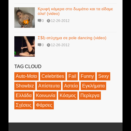
Kρυφή κάμερα στο δωμάτιο και τα είδαμε
όλα! (video)
0
12-26-2012
Σ$ξι ατύχημα σε pole dancing (video)
0
12-26-2012
TAG CLOUD
Auto-Moto
Celebrities
Fail
Funny
Sexy
Showbiz
Απίστευτα
Αστεία
Εγκλήματα
Ελλάδα
Κοινωνία
Κόσμος
Περίεργα
Σχέσεις
Φάρσες