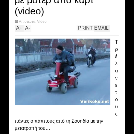
με μοτέρ από καρτ
(video)
Απίστευτα
,
Video
A
+
A
-
PRINT
EMAIL
Τ
ρ
έ
λ
α
ν
ε
τ
ο
υ
ς
πάντες ο πάππους από τη Σουηδία με την
μετατροπή του…