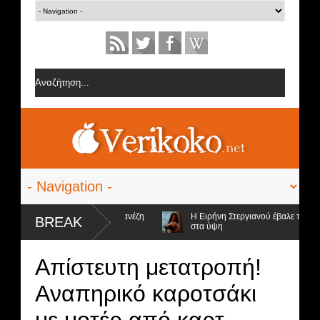
 από την ομάδα της Σοφίας Δανέζη
Η Ειρήνη Στεργιανού έβαλε τα... μαύ
BREAK
στα ύψη
οψήφιοι προς αποχώρηση και ο νικητής
Απίστευτη μετατροπή!
Aναπηρικό καροτσάκι