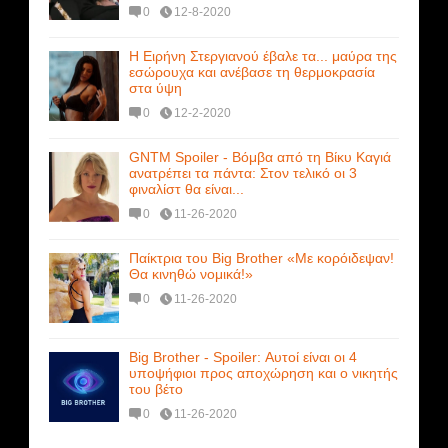
0
12-8-2020
Η Ειρήνη Στεργιανού έβαλε τα... μαύρα της
εσώρουχα και ανέβασε τη θερμοκρασία
στα ύψη
0
12-2-2020
GNTM Spoiler - Βόμβα από τη Βίκυ Καγιά
ανατρέπει τα πάντα: Στον τελικό οι 3
φιναλίστ θα είναι...
0
11-26-2020
Παίκτρια του Big Brother «Με κορόιδεψαν!
Θα κινηθώ νομικά!»
0
11-26-2020
Big Brother - Spoiler: Αυτοί είναι οι 4
υποψήφιοι προς αποχώρηση και ο νικητής
του βέτο
0
11-26-2020