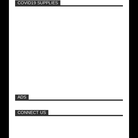
COVID19 SUPPLIES
-
Η Εύα Λάσκαρη Γυμνή Στο Θέατρο
(photos) +18
Μοναδικές Φωτό: Όταν η Άντζελα
Γκερέκου πόζαρε ολόγυμνη και καυτή!!!
[+18]
Ρωσίδες με μπικίνι πλακώθηκαν στις
σφαλιάρες έξω από την πισίνα
ADS
ΑΘΗΝΑ ΩΝΑΣΗ: Στη Βραζιλία γράφουν
ότι δεν θα περπατήσει ποτέ ξανά!
CONNECT US