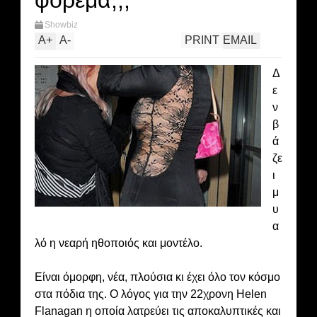
φόρεμα;;;
Showbiz
A
+
A
-
PRINT
EMAIL
Δ
ε
ν
β
ά
ζε
ι
μ
υ
α
λό η νεαρή ηθοποιός και μοντέλο.
Είναι όμορφη, νέα, πλούσια κι έχει όλο τον κόσμο
στα πόδια της. Ο λόγος για την 22χρονη Helen
Flanagan η οποία λατρεύει τις αποκαλυπτικές και