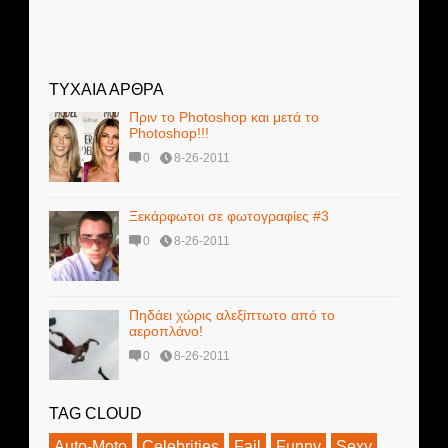
ΤΥΧΑΙΑ ΑΡΘΡΑ
Πριν το Photoshop και μετά το
Photoshop!!!
0
8-26-2011
Ξεκάρφωτοι σε φωτογραφίες #3
0
8-26-2011
Πηδάει χώρις αλεξίπτωτο από το
αεροπλάνο!
0
8-26-2011
TAG CLOUD
Auto-Moto
Celebrities
Fail
Funny
Sexy