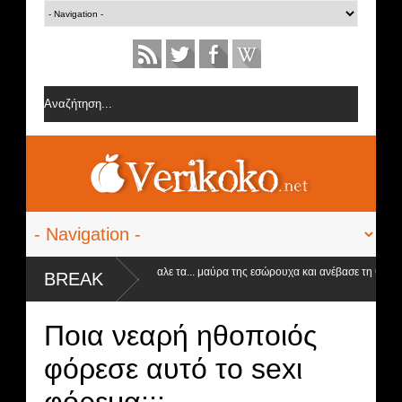
Η Ειρήνη Στεργιανού έβαλε τα... μαύρα της εσώρουχα και ανέβασε τη θερμοκρασί
BREAK
στα ύψη
Ποια νεαρή ηθοποιός
φόρεσε αυτό το sexι