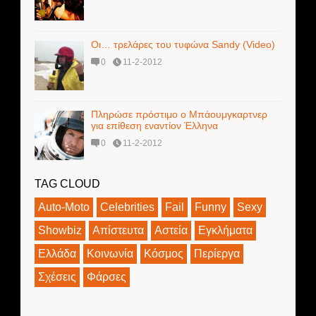
Οι… τρελάρες του τυφώνα Sandy (Video)
0
11-2-2012
Πληρώσε πρόστιμο ο Μπάουμγκαρτνερ
για επίθεση εναντίον Έλληνα
0
11-2-2012
TAG CLOUD
Auto-Moto
Celebrities
Fail
Funny
Sexy
Showbiz
Απίστευτα
Αστεία
Εγκλήματα
Ελλάδα
Κοινωνία
Κόσμος
Περίεργα
Σχέσεις
Φάρσες