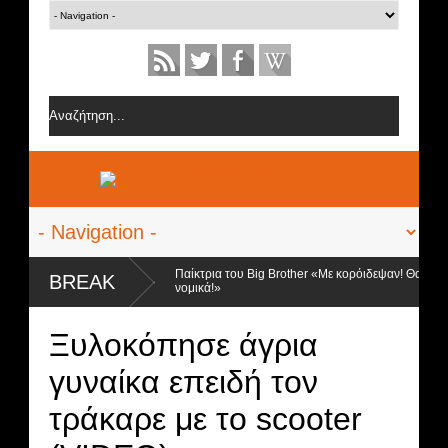
ό οι 3 φιναλίστ
Παίκτρια του Big Brother «Με κορόιδεψαν! Θα κινηθώ
BREAK
νομικά!»
Ξυλοκόπησε άγρια
γυναίκα επειδή τον
τράκαρε με το scooter