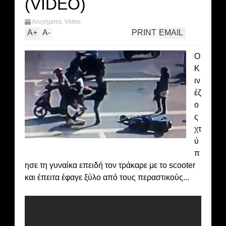
(VIDEO)
Ατυχήματα
,
Video
A
+
A
-
PRINT
EMAIL
Ο
Κ
ιν
έζ
ο
ς
χτ
ύ
π
ησε τη γυναίκα επειδή τον τράκαρε με το scooter
και έπειτα έφαγε ξύλο από τους περαστικούς...