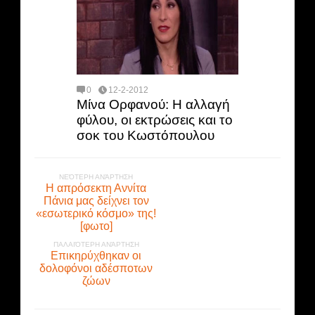
0
12-2-2012
Μίνα Ορφανού: Η αλλαγή
φύλου, οι εκτρώσεις και το
σοκ του Κωστόπουλου
ΝΕΌΤΕΡΗ ΑΝΆΡΤΗΣΗ
Η απρόσεκτη Αννίτα
Πάνια μας δείχνει τον
«εσωτερικό κόσμο» της!
[φωτο]
ΠΑΛΑΙΌΤΕΡΗ ΑΝΆΡΤΗΣΗ
Επικηρύχθηκαν οι
δολοφόνοι αδέσποτων
ζώων