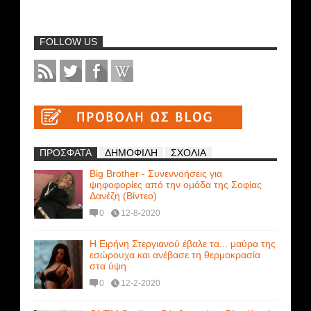
FOLLOW US
ΠΡΟΣΦΑΤΑ
ΔΗΜΟΦΙΛΗ
ΣΧΟΛΙΑ
Big Brother - Συνεννοήσεις για
ψηφοφορίες από την ομάδα της Σοφίας
Δανέζη (Βίντεο)
0
12-8-2020
Η Ειρήνη Στεργιανού έβαλε τα... μαύρα της
εσώρουχα και ανέβασε τη θερμοκρασία
στα ύψη
0
12-2-2020