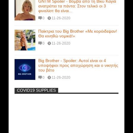
GNTM Spoiler - Βόμβα από τη Βίκυ Καγιά
ανατρέπει τα πάντα: Στον τελικό οι 3
φιναλίστ θα είναι...
0
11-26-2020
Παίκτρια του Big Brother «Με κορόιδεψαν!
Θα κινηθώ νομικά!»
0
11-26-2020
Big Brother - Spoiler: Αυτοί είναι οι 4
υποψήφιοι προς αποχώρηση και ο νικητής
του βέτο
0
11-26-2020
COVID19 SUPPLIES
-
Η Εύα Λάσκαρη Γυμνή Στο Θέατρο
(photos) +18
Μοναδικές Φωτό: Όταν η Άντζελα
Γκερέκου πόζαρε ολόγυμνη και καυτή!!!