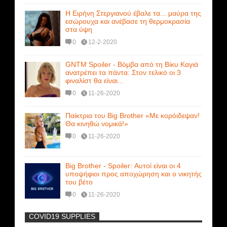
Η Ειρήνη Στεργιανού έβαλε τα... μαύρα της
εσώρουχα και ανέβασε τη θερμοκρασία
στα ύψη
0
12-2-2020
GNTM Spoiler - Βόμβα από τη Βίκυ Καγιά
ανατρέπει τα πάντα: Στον τελικό οι 3
φιναλίστ θα είναι...
0
11-26-2020
Παίκτρια του Big Brother «Με κορόιδεψαν!
Θα κινηθώ νομικά!»
0
11-26-2020
Big Brother - Spoiler: Αυτοί είναι οι 4
υποψήφιοι προς αποχώρηση και ο νικητής
του βέτο
0
11-26-2020
COVID19 SUPPLIES
-
Η Εύα Λάσκαρη Γυμνή Στο Θέατρο