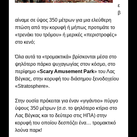
ε
β
αίναμε σε ύψος 350 μέτρων για μια ελεύθερη
πτώση από την κορυφή ή μήπως προτιμάτε το
«τρενάκι του τρόμου» ή μερικές «περιστροφές»
στο κενό;
Όλα αυτά τα «τρομακτικά» βρίσκονται μέσα στο
ψηλότερο πάρκο ψυχαγωγίας στον κόσμο, στο
περίφημο «
Scary Amusement Park
» του Λας
Βέγκας, στην κορυφή του διάσημου ξενοδοχείου
«Stratosphere».
Στην ουσία πρόκειται για έναν «γιγάντιο» πύργο
ύψους 350 μέτρων (σ.σ. το ψηλότερο κτίριο στο
Λας Βέγκας και το δεύτερο στις ΗΠΑ) στην
κορυφή του οποίου δεσπόζει ένα… τρομακτικό
λούνα παρκ!