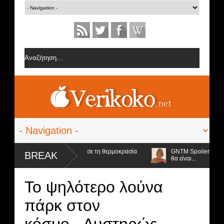
α της εσώρουχα και ανέβασε τη θερμοκρασία
GNTM Spoiler - Βόμβα από τ
BREAK
θα είναι...
Το ψηλότερο λούνα
πάρκ στον