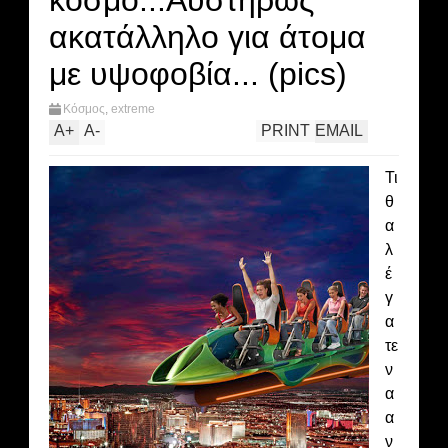
κόσμο...Αυστηρώς
ακατάλληλο για άτομα
με υψοφοβία... (pics)
Κόσμος
,
extreme
A
+
A
-
PRINT
EMAIL
Τι
θ
α
λ
έ
γ
α
τε
ν
α
α
ν