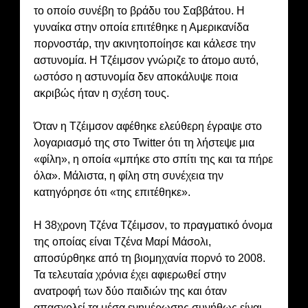
το οποίο συνέβη το βράδυ του Σαββάτου. Η
γυναίκα στην οποία επιτέθηκε η Αμερικανίδα
πoρνοστάρ, την ακινητοποίησε και κάλεσε την
αστυνομία. Η Τζέιμσον γνώριζε το άτομο αυτό,
ωστόσο η αστυνομία δεν αποκάλυψε ποια
ακριβώς ήταν η σχέση τους.
Όταν η Τζέιμσον αφέθηκε ελεύθερη έγραψε στο
λογαριασμό της στο Twitter ότι τη λήστεψε μια
«φίλη», η οποία «μπήκε στο σπίτι της και τα πήρε
όλα». Μάλιστα, η φίλη στη συνέχεια την
κατηγόρησε ότι «της επιτέθηκε».
Η 38χρονη Τζένα Τζέιμσον, το πραγματικό όνομα
της οποίας είναι Τζένα Μαρί Μάσολι,
αποσύρθηκε από τη βιομηχανία πορνό το 2008.
Τα τελευταία χρόνια έχει αφιερωθεί στην
ανατροφή των δύο παιδιών της και όταν
απασχολεί τα μέσα ενημέρωσης συνήθως είναι