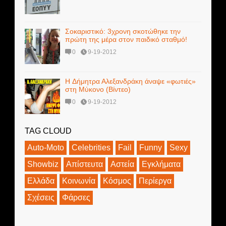
Σοκαριστικό: 3χρονη σκοτώθηκε την
πρώτη της μέρα στον παιδικό σταθμό!
0
9-19-2012
H Δήμητρα Αλεξανδράκη άναψε «φωτιές»
στη Μύκονο (Bίντεο)
0
9-19-2012
TAG CLOUD
Auto-Moto
Celebrities
Fail
Funny
Sexy
Showbiz
Απίστευτα
Αστεία
Εγκλήματα
Ελλάδα
Κοινωνία
Κόσμος
Περίεργα
Σχέσεις
Φάρσες