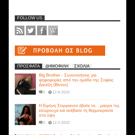
FOLLOW US
ΠΡΟΣΦΑΤΑ
ΔΗΜΟΦΙΛΗ
ΣΧΟΛΙΑ
Big Brother - Συνεννοήσεις για
ψηφοφορίες από την ομάδα της Σοφίας
Δανέζη (Βίντεο)
0
12-8-2020
Η Ειρήνη Στεργιανού έβαλε τα... μαύρα της
εσώρουχα και ανέβασε τη θερμοκρασία
στα ύψη
0
12-2-2020