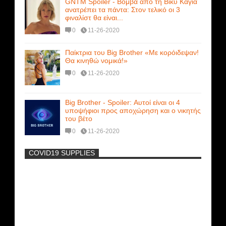
GNTM Spoiler - Βόμβα από τη Βίκυ Καγιά
ανατρέπει τα πάντα: Στον τελικό οι 3
φιναλίστ θα είναι...
0
11-26-2020
Παίκτρια του Big Brother «Με κορόιδεψαν!
Θα κινηθώ νομικά!»
0
11-26-2020
Big Brother - Spoiler: Αυτοί είναι οι 4
υποψήφιοι προς αποχώρηση και ο νικητής
του βέτο
0
11-26-2020
COVID19 SUPPLIES
-
Η Εύα Λάσκαρη Γυμνή Στο Θέατρο
(photos) +18
Νέα ταινία της "Sirina" με
πρωταγωνίστρια τη Τζούλια...