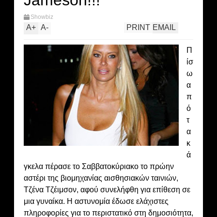
Jameson!!!
Showbiz
A
+
A
-
PRINT
EMAIL
Π
ίσ
ω
α
π
ό
τ
α
κ
ά
γκελα πέρασε το Σαββατοκύριακο το πρώην
αστέρι της βιομηχανίας αισθησιακών ταινιών,
Τζένα Τζέιμσον, αφού συνελήφθη για επίθεση σε
μια γυναίκα. Η αστυνομία έδωσε ελάχιστες
πληροφορίες για το περιστατικό στη δημοσιότητα,