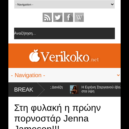
ίες από την ομάδα της Σοφίας Δανέζη
Η Ειρήνη Στεργιανού έβαλε τα... 
BREAK
στα ύψη
 υποψήφιοι προς αποχώρηση και ο νικητής
Στη φυλακή η πρώην
πoρνοστάρ Jenna