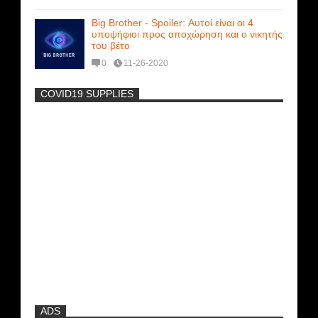
Big Brother - Spoiler: Αυτοί είναι οι 4
υποψήφιοι προς αποχώρηση και ο νικητής
του βέτο
0
11-26-2020
COVID19 SUPPLIES
-
Η Εύα Λάσκαρη Γυμνή Στο Θέατρο
(photos) +18
Μοναδικές Φωτό: Όταν η Άντζελα
Γκερέκου πόζαρε ολόγυμνη και καυτή!!!
[+18]
Πρωτότυπο σκάφος με θέα τον βυθό
(Video)
ADS