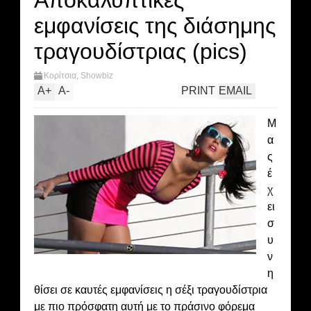
Αποκαλυπτικές
εμφανίσεις της διάσημης
τραγουδίστριας (pics)
Κορίτσια
,
Showbiz
A
+
A
-
PRINT
EMAIL
Μ
α
ς
έ
χ
ει
σ
υ
ν
η
θίσει σε καυτές εμφανίσεις η σέξι τραγουδίστρια
με πιο πρόσφατη αυτή με το πράσινο φόρεμα