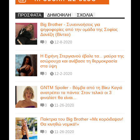
ΠΡΟΣΦΑΤΑ
ΔΗΜΟΦΙΛΗ
ΣΧΟΛΙΑ
Big Brother - Συνεννοήσεις για
ψηφοφορίες από την ομάδα της Σοφίας
Δανέζη (Βίντεο)
0
12-8-2020
Η Ειρήνη Στεργιανού έβαλε τα... μαύρα της
εσώρουχα και ανέβασε τη θερμοκρασία
στα ύψη
0
12-2-2020
GNTM Spoiler - Βόμβα από τη Βίκυ Καγιά
ανατρέπει τα πάντα: Στον τελικό οι 3
φιναλίστ θα είναι...
0
11-26-2020
Παίκτρια του Big Brother «Με κορόιδεψαν!
Θα κινηθώ νομικά!»
0
11-26-2020